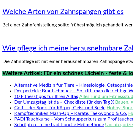
Welche Arten von Zahnspangen gibt es
Bei einer Zahnfehlstellung sollte frühestmöglich gehandelt w
Wie pflege ich meine herausnehmbare Z
Die Zahnpflege ist mit einer herausnehmbaren Zahnspange etwa
Weitere Artikel: Für ein schönes Lächeln - feste &
Alternative Medizin für Tiere – Kinesiologie, Osteopathi
Der perfekte Brautschmuck – So trifft man die richtige 
10 Fitnesstipps für Ihren Alltag
Alles rund um Fitnessstud
Der Umzugstag ist da – Checkliste für den Tag X
Bauen, 
Golf – der Sport für Körper, Geist und Seele
Hobby, Sport
Kampftechniken Mash-Up – Karate, Taekwondo & Co.
Ho
PADI Tauchkurse – Vom Schnupperkurs zum Profitauche
Schröpfen – eine traditionelle Heilmethode
Uncategoriz