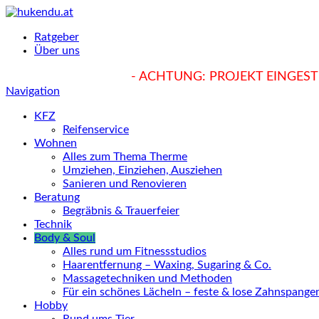
Ratgeber
Über uns
hukendu.at/Ratgeber
- ACHTUNG: PROJEKT EINGESTE
Navigation
KFZ
Reifenservice
Wohnen
Alles zum Thema Therme
Umziehen, Einziehen, Ausziehen
Sanieren und Renovieren
Beratung
Begräbnis & Trauerfeier
Technik
Body & Soul
Alles rund um Fitnessstudios
Haarentfernung – Waxing, Sugaring & Co.
Massagetechniken und Methoden
Für ein schönes Lächeln – feste & lose Zahnspange
Hobby