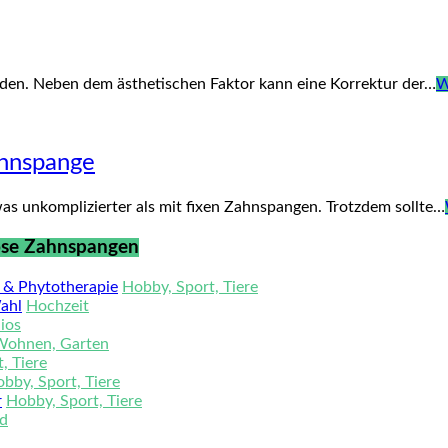
erden. Neben dem ästhetischen Faktor kann eine Korrektur der…
W
ahnspange
s unkomplizierter als mit fixen Zahnspangen. Trotzdem sollte…
 lose Zahnspangen
e & Phytotherapie
Hobby, Sport, Tiere
Wahl
Hochzeit
ios
Wohnen, Garten
, Tiere
bby, Sport, Tiere
r
Hobby, Sport, Tiere
ed