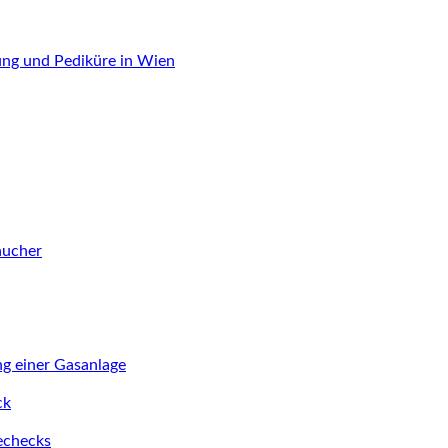
ung und Pediküre in Wien
aucher
ng einer Gasanlage
ck
iechecks