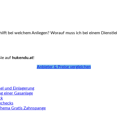
hilft bei welchem Anliegen? Worauf muss ich bei einem Dienstlei
Sie auf
hukendu.at
!
Anbieter & Preise vergleichen
el und Einlagerung
ng einer Gasanlage
ck
iechecks
Thema Gratis Zahnspange