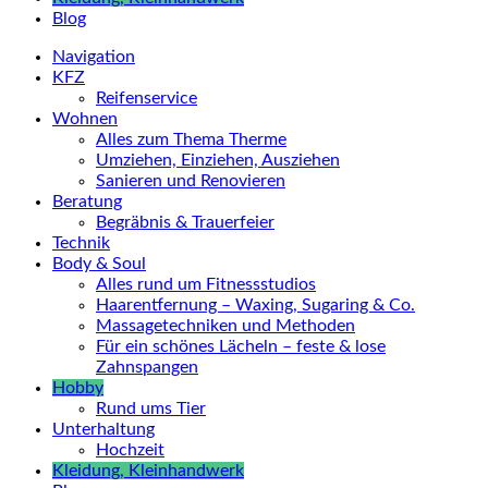
Blog
Navigation
KFZ
Reifenservice
Wohnen
Alles zum Thema Therme
Umziehen, Einziehen, Ausziehen
Sanieren und Renovieren
Beratung
Begräbnis & Trauerfeier
Technik
Body & Soul
Alles rund um Fitnessstudios
Haarentfernung – Waxing, Sugaring & Co.
Massagetechniken und Methoden
Für ein schönes Lächeln – feste & lose
Zahnspangen
Hobby
Rund ums Tier
Unterhaltung
Hochzeit
Kleidung, Kleinhandwerk