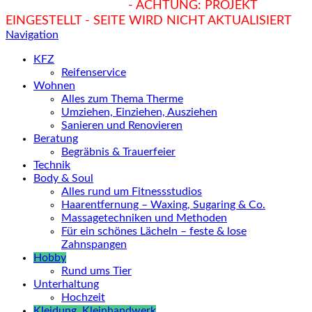
hukendu.at/Ratgeber
- ACHTUNG: PROJEKT
EINGESTELLT - SEITE WIRD NICHT AKTUALISIERT
Navigation
KFZ
Reifenservice
Wohnen
Alles zum Thema Therme
Umziehen, Einziehen, Ausziehen
Sanieren und Renovieren
Beratung
Begräbnis & Trauerfeier
Technik
Body & Soul
Alles rund um Fitnessstudios
Haarentfernung – Waxing, Sugaring & Co.
Massagetechniken und Methoden
Für ein schönes Lächeln – feste & lose
Zahnspangen
Hobby
Rund ums Tier
Unterhaltung
Hochzeit
Kleidung, Kleinhandwerk