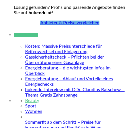
Lösung gefunden? Profis und passende Angebote finden
Sie auf
hukendu.at
!
Anbieter & Preise vergleichen
Neue Beiträge
Kosten: Massive Preisunterschiede für
Reifenwechsel und Einlagerung
Gassicherheitscheck – Pflichten bei der
Überprüfung einer Gasanlage
Energieberatung – die wichtigsten Infos im
Überblick
Energieberatung – Ablauf und Vorteile eines
Energiechecks
hukendu-Interview mit DDr. Claudius Ratschew –
Thema Gratis Zahnspange
Beauty
Sport
Wohnen
Sommerfit ab dem Schritt – Preise für
Haarentfernung und Pediküre in Wien