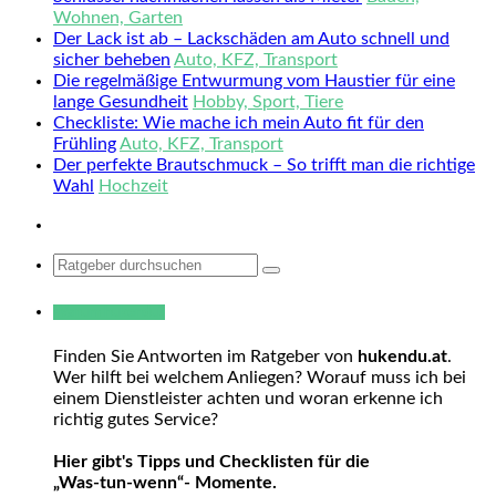
Wohnen, Garten
Der Lack ist ab – Lackschäden am Auto schnell und
sicher beheben
Auto, KFZ, Transport
Die regelmäßige Entwurmung vom Haustier für eine
lange Gesundheit
Hobby, Sport, Tiere
Checkliste: Wie mache ich mein Auto fit für den
Frühling
Auto, KFZ, Transport
Der perfekte Brautschmuck – So trifft man die richtige
Wahl
Hochzeit
Search
for:
Warum hukendu?
Finden Sie Antworten im Ratgeber von
hukendu.at
.
Wer hilft bei welchem Anliegen? Worauf muss ich bei
einem Dienstleister achten und woran erkenne ich
richtig gutes Service?
Hier gibt's Tipps und Checklisten für die
„Was-tun-wenn“- Momente.