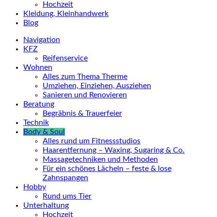
Hochzeit
Kleidung, Kleinhandwerk
Blog
Navigation
KFZ
Reifenservice
Wohnen
Alles zum Thema Therme
Umziehen, Einziehen, Ausziehen
Sanieren und Renovieren
Beratung
Begräbnis & Trauerfeier
Technik
Body & Soul
Alles rund um Fitnessstudios
Haarentfernung – Waxing, Sugaring & Co.
Massagetechniken und Methoden
Für ein schönes Lächeln – feste & lose
Zahnspangen
Hobby
Rund ums Tier
Unterhaltung
Hochzeit