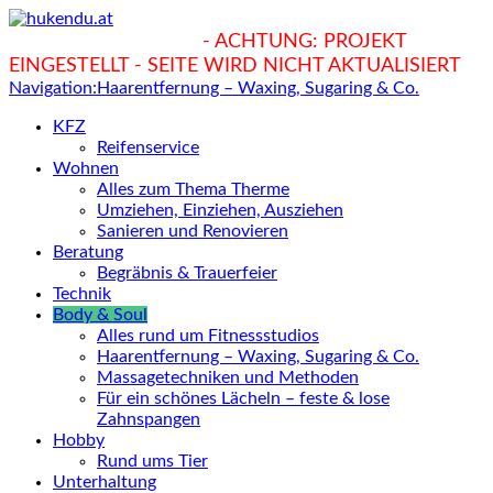
hukendu.at/Ratgeber
- ACHTUNG: PROJEKT
EINGESTELLT - SEITE WIRD NICHT AKTUALISIERT
Navigation:
Haarentfernung – Waxing, Sugaring & Co.
KFZ
Reifenservice
Wohnen
Alles zum Thema Therme
Umziehen, Einziehen, Ausziehen
Sanieren und Renovieren
Beratung
Begräbnis & Trauerfeier
Technik
Body & Soul
Alles rund um Fitnessstudios
Haarentfernung – Waxing, Sugaring & Co.
Massagetechniken und Methoden
Für ein schönes Lächeln – feste & lose
Zahnspangen
Hobby
Rund ums Tier
Unterhaltung