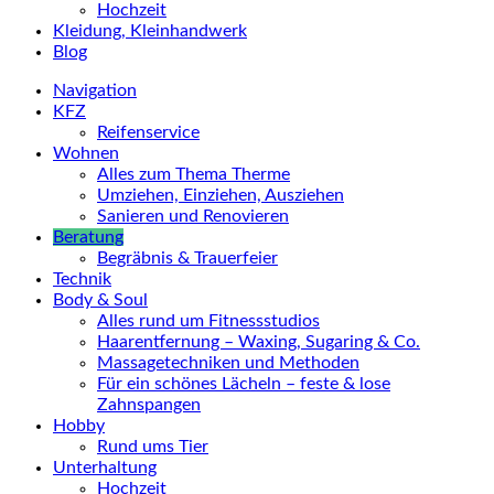
Hochzeit
Kleidung, Kleinhandwerk
Blog
Navigation
KFZ
Reifenservice
Wohnen
Alles zum Thema Therme
Umziehen, Einziehen, Ausziehen
Sanieren und Renovieren
Beratung
Begräbnis & Trauerfeier
Technik
Body & Soul
Alles rund um Fitnessstudios
Haarentfernung – Waxing, Sugaring & Co.
Massagetechniken und Methoden
Für ein schönes Lächeln – feste & lose
Zahnspangen
Hobby
Rund ums Tier
Unterhaltung
Hochzeit