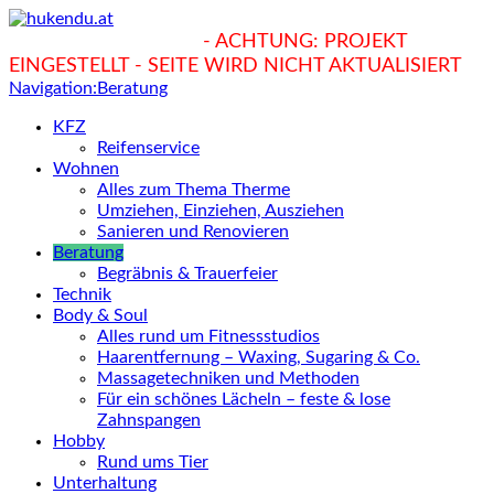
hukendu.at/Ratgeber
- ACHTUNG: PROJEKT
EINGESTELLT - SEITE WIRD NICHT AKTUALISIERT
Navigation:
Beratung
KFZ
Reifenservice
Wohnen
Alles zum Thema Therme
Umziehen, Einziehen, Ausziehen
Sanieren und Renovieren
Beratung
Begräbnis & Trauerfeier
Technik
Body & Soul
Alles rund um Fitnessstudios
Haarentfernung – Waxing, Sugaring & Co.
Massagetechniken und Methoden
Für ein schönes Lächeln – feste & lose
Zahnspangen
Hobby
Rund ums Tier
Unterhaltung