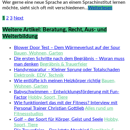
Wer gerne eine neue Sprache an einem Sprachinstitut lernen
möchte, sieht sich oft mit verschiedenen…
Weiterlesen
1
2
3
Next
Weitere Artikel: Beratung, Recht, Aus- und
Weiterbildung
Blower Door Test – Dem Wärmeverlust auf der Spur
Bauen, Wohnen, Garten
Die ersten Schritte nach dem Begräbnis – Woran muss
man denken
Begräbnis & Trauerfeier
Handyreparatur – Kleiner Sprung oder Totalschaden
Elektronik, EDV, Technik
Wie entlüfte ich meinen Heizkörper richtig
Bauen,
Wohnen, Garten
Babyschwimmen – Entwicklungsförderung mit Fun-
Factor
Hobby, Sport, Tiere
Wie funktioniert das mit der Fitness? Interview mit
Personal Trainer Christian Gottlieb
Alles rund um
Fitnessstudios
Golf – der Sport für Körper, Geist und Seele
Hobby,
Sport, Tiere