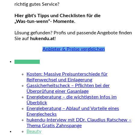
richtig gutes Service?
Hier gibt's Tipps und Checklisten für die
„Was-tun-wenn“- Momente.
Lösung gefunden? Profis und passende Angebote finden
Sie auf
hukendu.at
!
Anbieter & Preise vergleichen
Neue Beiträge
Kosten: Massive Preisunterschiede für
Reifenwechsel und Einlagerung
Gassicherheitscheck – Pflichten bei der
Überprüfung einer Gasanlage
Energieberatung – die wichtigsten Infos im
Überblick
Energieberatung – Ablauf und Vorteile eines
Energiechecks
hukendu-Interview mit DDr. Claudius Ratschew –
Thema Gratis Zahnspange
Beauty