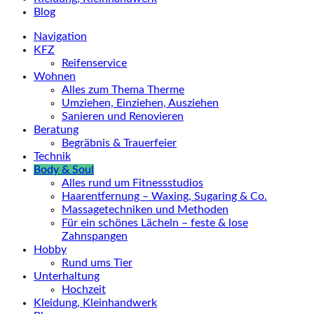
Blog
Navigation
KFZ
Reifenservice
Wohnen
Alles zum Thema Therme
Umziehen, Einziehen, Ausziehen
Sanieren und Renovieren
Beratung
Begräbnis & Trauerfeier
Technik
Body & Soul
Alles rund um Fitnessstudios
Haarentfernung – Waxing, Sugaring & Co.
Massagetechniken und Methoden
Für ein schönes Lächeln – feste & lose
Zahnspangen
Hobby
Rund ums Tier
Unterhaltung
Hochzeit
Kleidung, Kleinhandwerk