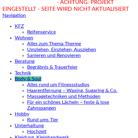
hukendu.at/Ratgeber
- ACHTUNG: PROJEKT
EINGESTELLT - SEITE WIRD NICHT AKTUALISIERT
Navigation
KFZ
Reifenservice
Wohnen
Alles zum Thema Therme
Umziehen, Einziehen, Ausziehen
Sanieren und Renovieren
Beratung
Begräbnis & Trauerfeier
Technik
Body & Soul
Alles rund um Fitnessstudios
Haarentfernung – Waxing, Sugaring & Co.
Massagetechniken und Methoden
Für ein schönes Lächeln – feste & lose
Zahnspangen
Hobby
Rund ums Tier
Unterhaltung
Hochzeit
Kleidung, Kleinhandwerk