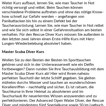
Water Kurs aufbaut, lernen Sie, wie man Taucher in Not
richtig versorgt und rettet. Beim Tauchen können
verschiedene Probleme auftreten und ohne das nötige Know-
how schnell zur Gefahr werden – angefangen von
Panikattacken bis hin zu einem Defekt bei der
Taucherausrüstung. Lernen Sie, wie man Taucher in Not rettet
und wie Sie sich selbst in einer Gefahrensituation am besten
verhalten. Für den Rescue Diver Kurs müssen Sie außerdem in
den letzten zwei Jahren einen Erste-Hilfe Kurs mit Herz-
Lungen-Wiederbelebung absolviert haben.
Master Scuba Diver Kurs
Wollen Sie zu den Besten der Besten im Sporttauchen
gehören und sich in der Unterwasserwelt wie ein Delfin
fortbewegen? Dann runden Sie Ihre Tauchausbildung mit dem
Master Scuba Diver Kurs ab! Hier wird Ihrem nahezu
perfekten Tauchstil der letzte Schliff gegeben. Sie gleiten
mühelos durchs Wasser und tauchen an wunderschönen
Korallenriffen – nachhaltig und sicher. Es ist ratsam, die
Tauchkurse in Ihrer Heimat zu absolvieren und im
Tauchurlaub Ihr neuerlerntes Wissen anzuwenden und zu
perfektionieren. Der Advanced Open Water Diver, der Rescue
Diver und mindestens fünf Spezialkurse sowie 50 im Logbuch