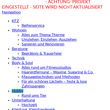
hukendu.at/Ratgeber
- ACHTUNG: PROJEKT
EINGESTELLT - SEITE WIRD NICHT AKTUALISIERT
Navigation
KFZ
Reifenservice
Wohnen
Alles zum Thema Therme
Umziehen, Einziehen, Ausziehen
Sanieren und Renovieren
Beratung
Begräbnis & Trauerfeier
Technik
Body & Soul
Alles rund um Fitnessstudios
Haarentfernung – Waxing, Sugaring & Co.
Massagetechniken und Methoden
Für ein schönes Lächeln – feste & lose
Zahnspangen
Hobby
Rund ums Tier
Unterhaltung
Hochzeit
Kleidung, Kleinhandwerk