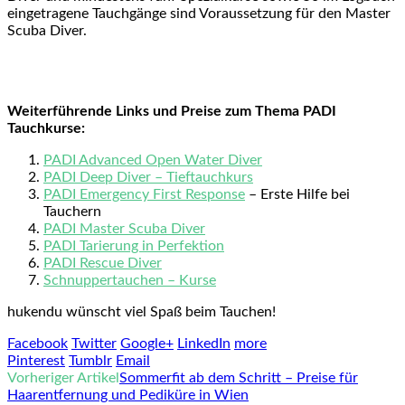
eingetragene Tauchgänge sind Voraussetzung für den Master
Scuba Diver.
Weiterführende Links und Preise zum Thema PADI
Tauchkurse:
PADI Advanced Open Water Diver
PADI Deep Diver – Tieftauchkurs
PADI Emergency First Response
– Erste Hilfe bei
Tauchern
PADI Master Scuba Diver
PADI Tarierung in Perfektion
PADI Rescue Diver
Schnuppertauchen – Kurse
hukendu wünscht viel Spaß beim Tauchen!
Facebook
Twitter
Google+
LinkedIn
more
Pinterest
Tumblr
Email
Vorheriger Artikel
Sommerfit ab dem Schritt – Preise für
Haarentfernung und Pediküre in Wien