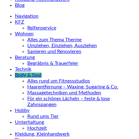
Blog
Navigation
KFZ
Reifenservice
Wohnen
Alles zum Thema Therme
Umziehen, Einziehen, Ausziehen
Sanieren und Renovieren
Beratung
Begräbnis & Trauerfeier
Technik
Body & Soul
Alles rund um Fitnessstudios
Haarentfernung – Waxing, Sugaring & Co.
Massagetechniken und Methoden
Für ein schönes Lächeln – feste & lose
Zahnspangen
Hobby
Rund ums Tier
Unterhaltung
Hochzeit
Kleidung, Kleinhandwerk