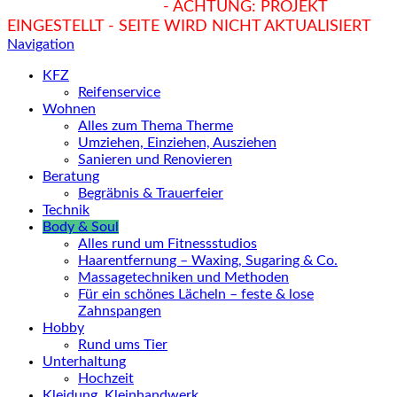
hukendu.at/Ratgeber
- ACHTUNG: PROJEKT
EINGESTELLT - SEITE WIRD NICHT AKTUALISIERT
Navigation
KFZ
Reifenservice
Wohnen
Alles zum Thema Therme
Umziehen, Einziehen, Ausziehen
Sanieren und Renovieren
Beratung
Begräbnis & Trauerfeier
Technik
Body & Soul
Alles rund um Fitnessstudios
Haarentfernung – Waxing, Sugaring & Co.
Massagetechniken und Methoden
Für ein schönes Lächeln – feste & lose
Zahnspangen
Hobby
Rund ums Tier
Unterhaltung
Hochzeit
Kleidung, Kleinhandwerk