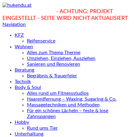
hukendu.at/Ratgeber
- ACHTUNG: PROJEKT
EINGESTELLT - SEITE WIRD NICHT AKTUALISIERT
Navigation
KFZ
Reifenservice
Wohnen
Alles zum Thema Therme
Umziehen, Einziehen, Ausziehen
Sanieren und Renovieren
Beratung
Begräbnis & Trauerfeier
Technik
Body & Soul
Alles rund um Fitnessstudios
Haarentfernung – Waxing, Sugaring & Co.
Massagetechniken und Methoden
Für ein schönes Lächeln – feste & lose
Zahnspangen
Hobby
Rund ums Tier
Unterhaltung