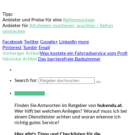
Tipp:
Anbieter und Preise für eine
Reifenmontage
Anbieter für
Alfufelgen montieren, wuchten / Reifen
umstecken
Facebook
Twitter
Google+
LinkedIn
more
Pinterest
Tumblr
Email
Vorheriger Artikel
Was kostete ein Fahrradservice vom Profi
Nächster Artikel
Das barrierefreie Badezimmer
Search for:
Warum hukendu?
Finden Sie Antworten im Ratgeber von
hukendu.at
.
Wer hilft bei welchem Anliegen? Worauf muss ich bei
einem Dienstleister achten und woran erkenne ich
richtig gutes Service?
Hier gibt's Tipps und Checklisten für die