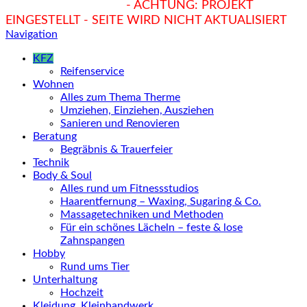
hukendu.at/Ratgeber
- ACHTUNG: PROJEKT
EINGESTELLT - SEITE WIRD NICHT AKTUALISIERT
Navigation
KFZ
Reifenservice
Wohnen
Alles zum Thema Therme
Umziehen, Einziehen, Ausziehen
Sanieren und Renovieren
Beratung
Begräbnis & Trauerfeier
Technik
Body & Soul
Alles rund um Fitnessstudios
Haarentfernung – Waxing, Sugaring & Co.
Massagetechniken und Methoden
Für ein schönes Lächeln – feste & lose
Zahnspangen
Hobby
Rund ums Tier
Unterhaltung
Hochzeit
Kleidung, Kleinhandwerk