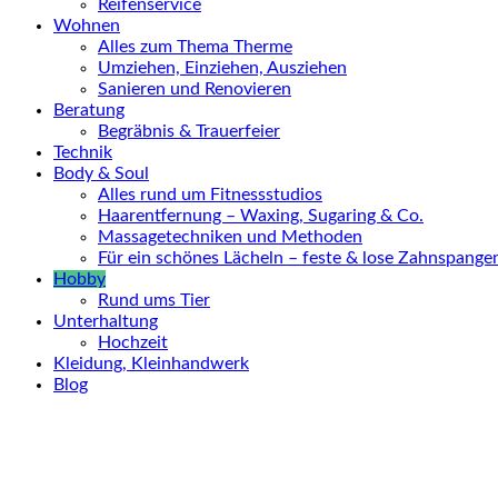
Reifenservice
Wohnen
Alles zum Thema Therme
Umziehen, Einziehen, Ausziehen
Sanieren und Renovieren
Beratung
Begräbnis & Trauerfeier
Technik
Body & Soul
Alles rund um Fitnessstudios
Haarentfernung – Waxing, Sugaring & Co.
Massagetechniken und Methoden
Für ein schönes Lächeln – feste & lose Zahnspange
Hobby
Rund ums Tier
Unterhaltung
Hochzeit
Kleidung, Kleinhandwerk
Blog