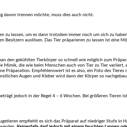
ig davon trennen möchte, muss dies auch nicht.
ren zu lassen, um es dann trotzdem immer noch um sich zu habe
en Besitzern auslösen. Das Tier präparieren zu lassen ist eine 
e man den gekühlten Tierkörper so schnell wie möglich zum Präpara
die Mimik, die wie beim Menschen auch von Tier zu Tier variiert,
gene Präparation. Empfehlenswert ist es also, ein Foto des Tier
nstlichen Augen und Kleber wird dann der Körper so nachgebaut,
beträgt jedoch in der Regel 4 – 6 Wochen. Bei größeren Tieren is
getieren empfiehlt es sich das Präparat auf niedriger Stufe in 
 werden.
Keinesfalls darf jedoch mit einem feuchten Lappen od