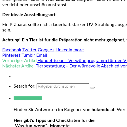
verklebt oder unschön ausfranst
Der ideale Ausstellungsort
Ein Präparat sollte nicht dauerhaft starker UV-Strahlung ausge
sein.
Achtung! Ein Tier ist für die Präparation nicht mehr geeignet
Facebook
Twitter
Google+
LinkedIn
more
Pinterest
Tumblr
Email
Vorheriger Artikel
Hundefriseur – Verwöhnprogramm für den Vi
Nächster Artikel
Tierbestattung – Der würdevolle Abschied vom
Search for:
Warum hukendu?
Finden Sie Antworten im Ratgeber von
hukendu.at
. Wer 
Hier gibt's Tipps und Checklisten für die
„Was-tun-wenn“- Momente.