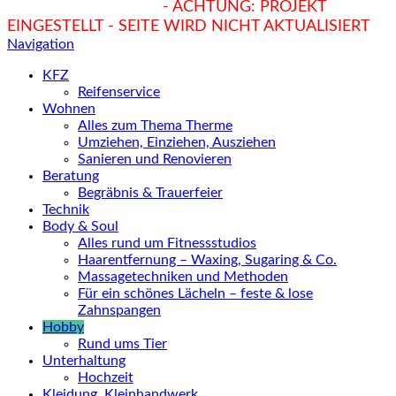
hukendu.at/Ratgeber
- ACHTUNG: PROJEKT
EINGESTELLT - SEITE WIRD NICHT AKTUALISIERT
Navigation
KFZ
Reifenservice
Wohnen
Alles zum Thema Therme
Umziehen, Einziehen, Ausziehen
Sanieren und Renovieren
Beratung
Begräbnis & Trauerfeier
Technik
Body & Soul
Alles rund um Fitnessstudios
Haarentfernung – Waxing, Sugaring & Co.
Massagetechniken und Methoden
Für ein schönes Lächeln – feste & lose
Zahnspangen
Hobby
Rund ums Tier
Unterhaltung
Hochzeit
Kleidung, Kleinhandwerk