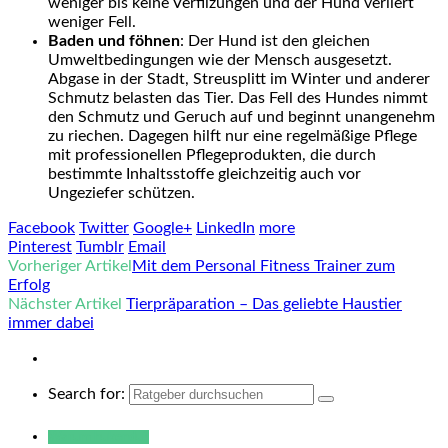
weniger bis keine Verfilzungen und der Hund verliert
weniger Fell.
Baden und föhnen
: Der Hund ist den gleichen
Umweltbedingungen wie der Mensch ausgesetzt.
Abgase in der Stadt, Streusplitt im Winter und anderer
Schmutz belasten das Tier. Das Fell des Hundes nimmt
den Schmutz und Geruch auf und beginnt unangenehm
zu riechen. Dagegen hilft nur eine regelmäßige Pflege
mit professionellen Pflegeprodukten, die durch
bestimmte Inhaltsstoffe gleichzeitig auch vor
Ungeziefer schützen.
Facebook
Twitter
Google+
LinkedIn
more
Pinterest
Tumblr
Email
Vorheriger Artikel
Mit dem Personal Fitness Trainer zum
Erfolg
Nächster Artikel
Tierpräparation – Das geliebte Haustier
immer dabei
Search for:
Warum hukendu?