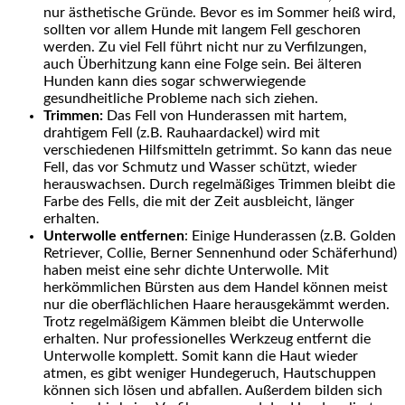
nur ästhetische Gründe. Bevor es im Sommer heiß wird,
sollten vor allem Hunde mit langem Fell geschoren
werden. Zu viel Fell führt nicht nur zu Verfilzungen,
auch Überhitzung kann eine Folge sein. Bei älteren
Hunden kann dies sogar schwerwiegende
gesundheitliche Probleme nach sich ziehen.
Trimmen:
Das Fell von Hunderassen mit hartem,
drahtigem Fell (z.B. Rauhaardackel) wird mit
verschiedenen Hilfsmitteln getrimmt. So kann das neue
Fell, das vor Schmutz und Wasser schützt, wieder
herauswachsen. Durch regelmäßiges Trimmen bleibt die
Farbe des Fells, die mit der Zeit ausbleicht, länger
erhalten.
Unterwolle entfernen
: Einige Hunderassen (z.B. Golden
Retriever, Collie, Berner Sennenhund oder Schäferhund)
haben meist eine sehr dichte Unterwolle. Mit
herkömmlichen Bürsten aus dem Handel können meist
nur die oberflächlichen Haare herausgekämmt werden.
Trotz regelmäßigem Kämmen bleibt die Unterwolle
erhalten. Nur professionelles Werkzeug entfernt die
Unterwolle komplett. Somit kann die Haut wieder
atmen, es gibt weniger Hundegeruch, Hautschuppen
können sich lösen und abfallen. Außerdem bilden sich