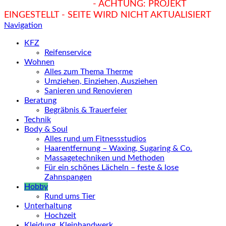
hukendu.at/Ratgeber
- ACHTUNG: PROJEKT
EINGESTELLT - SEITE WIRD NICHT AKTUALISIERT
Navigation
KFZ
Reifenservice
Wohnen
Alles zum Thema Therme
Umziehen, Einziehen, Ausziehen
Sanieren und Renovieren
Beratung
Begräbnis & Trauerfeier
Technik
Body & Soul
Alles rund um Fitnessstudios
Haarentfernung – Waxing, Sugaring & Co.
Massagetechniken und Methoden
Für ein schönes Lächeln – feste & lose
Zahnspangen
Hobby
Rund ums Tier
Unterhaltung
Hochzeit
Kleidung, Kleinhandwerk