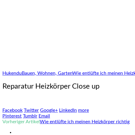
Hukendu
Bauen, Wohnen, Garten
Wie entlüfte ich meinen Heizk
Reparatur Heizkörper Close up
Facebook
Twitter
Google+
LinkedIn
more
Pinterest
Tumblr
Email
Vorheriger Artikel
Wie entlüfte ich meinen Heizkörper richtig