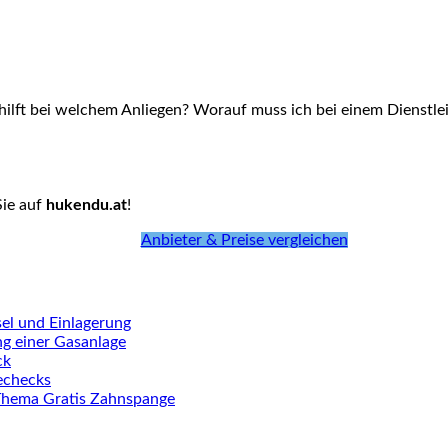
hilft bei welchem Anliegen? Worauf muss ich bei einem Dienstlei
Sie auf
hukendu.at
!
Anbieter & Preise vergleichen
el und Einlagerung
ng einer Gasanlage
ck
iechecks
Thema Gratis Zahnspange