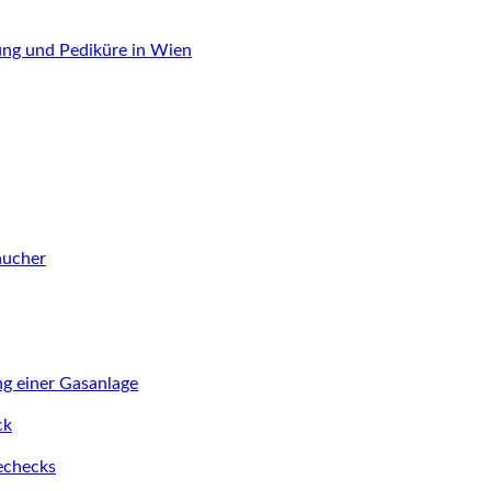
ung und Pediküre in Wien
aucher
ng einer Gasanlage
ck
iechecks