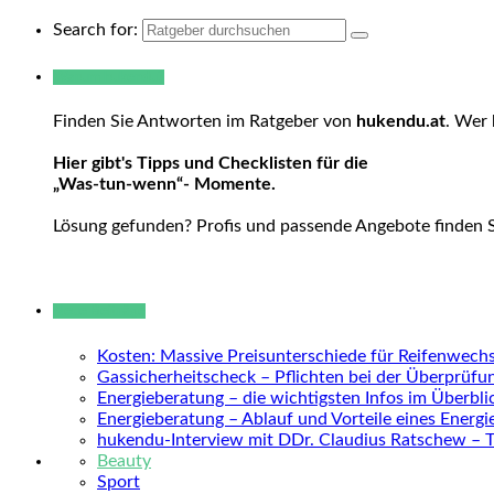
Search for:
Warum hukendu?
Finden Sie Antworten im Ratgeber von
hukendu.at
. Wer 
Hier gibt's Tipps und Checklisten für die
„Was-tun-wenn“- Momente.
Lösung gefunden? Profis und passende Angebote finden 
Neue Beiträge
Kosten: Massive Preisunterschiede für Reifenwechs
Gassicherheitscheck – Pflichten bei der Überprüfu
Energieberatung – die wichtigsten Infos im Überbli
Energieberatung – Ablauf und Vorteile eines Energ
hukendu-Interview mit DDr. Claudius Ratschew – 
Beauty
Sport