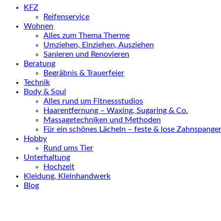
KFZ
Reifenservice
Wohnen
Alles zum Thema Therme
Umziehen, Einziehen, Ausziehen
Sanieren und Renovieren
Beratung
Begräbnis & Trauerfeier
Technik
Body & Soul
Alles rund um Fitnessstudios
Haarentfernung – Waxing, Sugaring & Co.
Massagetechniken und Methoden
Für ein schönes Lächeln – feste & lose Zahnspange
Hobby
Rund ums Tier
Unterhaltung
Hochzeit
Kleidung, Kleinhandwerk
Blog