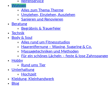
Reifenservice
Wohnen
Alles zum Thema Therme
Umziehen, Einziehen, Ausziehen
Sanieren und Renovieren
Beratung
Begräbnis & Trauerfeier
Technik
Body & Soul
Alles rund um Fitnessstudios
Haarentfernung – Waxing, Sugaring & Co.
Massagetechniken und Methoden
Für ein schönes Lächeln – feste & lose Zahnspange
Hobby
Rund ums Tier
Unterhaltung
Hochzeit
Kleidung, Kleinhandwerk
Blog