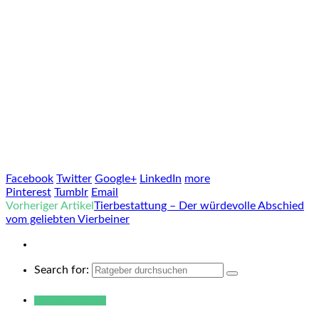
Facebook
Twitter
Google+
LinkedIn
more
Pinterest
Tumblr
Email
Vorheriger Artikel
Tierbestattung – Der würdevolle Abschied
vom geliebten Vierbeiner
Search for:
Warum hukendu?