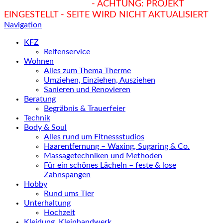
hukendu.at/Ratgeber
- ACHTUNG: PROJEKT
EINGESTELLT - SEITE WIRD NICHT AKTUALISIERT
Navigation
KFZ
Reifenservice
Wohnen
Alles zum Thema Therme
Umziehen, Einziehen, Ausziehen
Sanieren und Renovieren
Beratung
Begräbnis & Trauerfeier
Technik
Body & Soul
Alles rund um Fitnessstudios
Haarentfernung – Waxing, Sugaring & Co.
Massagetechniken und Methoden
Für ein schönes Lächeln – feste & lose
Zahnspangen
Hobby
Rund ums Tier
Unterhaltung
Hochzeit
Kleidung, Kleinhandwerk