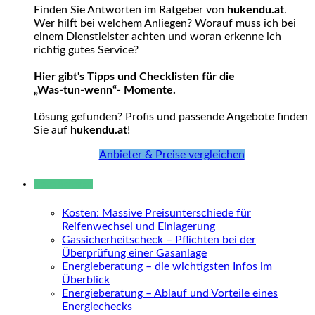
Finden Sie Antworten im Ratgeber von
hukendu.at
.
Wer hilft bei welchem Anliegen? Worauf muss ich bei
einem Dienstleister achten und woran erkenne ich
richtig gutes Service?
Hier gibt's Tipps und Checklisten für die
„Was-tun-wenn“- Momente.
Lösung gefunden? Profis und passende Angebote finden
Sie auf
hukendu.at
!
Anbieter & Preise vergleichen
Neue Beiträge
Kosten: Massive Preisunterschiede für
Reifenwechsel und Einlagerung
Gassicherheitscheck – Pflichten bei der
Überprüfung einer Gasanlage
Energieberatung – die wichtigsten Infos im
Überblick
Energieberatung – Ablauf und Vorteile eines
Energiechecks