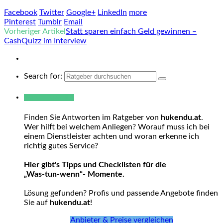
Facebook
Twitter
Google+
LinkedIn
more
Pinterest
Tumblr
Email
Vorheriger Artikel
Statt sparen einfach Geld gewinnen –
CashQuizz im Interview
Search for:
Warum hukendu?
Finden Sie Antworten im Ratgeber von
hukendu.at
.
Wer hilft bei welchem Anliegen? Worauf muss ich bei
einem Dienstleister achten und woran erkenne ich
richtig gutes Service?
Hier gibt's Tipps und Checklisten für die
„Was-tun-wenn“- Momente.
Lösung gefunden? Profis und passende Angebote finden
Sie auf
hukendu.at
!
Anbieter & Preise vergleichen