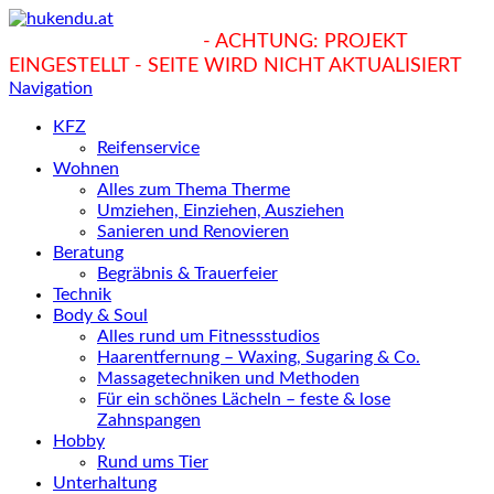
hukendu.at/Ratgeber
- ACHTUNG: PROJEKT
EINGESTELLT - SEITE WIRD NICHT AKTUALISIERT
Navigation
KFZ
Reifenservice
Wohnen
Alles zum Thema Therme
Umziehen, Einziehen, Ausziehen
Sanieren und Renovieren
Beratung
Begräbnis & Trauerfeier
Technik
Body & Soul
Alles rund um Fitnessstudios
Haarentfernung – Waxing, Sugaring & Co.
Massagetechniken und Methoden
Für ein schönes Lächeln – feste & lose
Zahnspangen
Hobby
Rund ums Tier
Unterhaltung