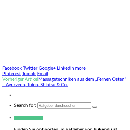
Facebook
Twitter
Google+
LinkedIn
more
Pinterest
Tumblr
Email
Vorheriger Artikel
Massagetechniken aus dem „Fernen Osten“
– Ayurveda, Tuina, Shiatsu & Co.
Search for:
Warum hukendu?
Finden Sie Antworten im Ratgeber von
hukendu.at
.