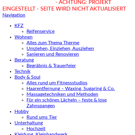
hukendu.at/Ratgeber
- ACHTUNG: PROJEKT
EINGESTELLT - SEITE WIRD NICHT AKTUALISIERT
Navigation
KFZ
Reifenservice
Wohnen
Alles zum Thema Therme
Umziehen, Einziehen, Ausziehen
Sanieren und Renovieren
Beratung
Begräbnis & Trauerfeier
Technik
Body & Soul
Alles rund um Fitnessstudios
Haarentfernung – Waxing, Sugaring & Co.
Massagetechniken und Methoden
Für ein schönes Lächeln – feste & lose
Zahnspangen
Hobby
Rund ums Tier
Unterhaltung
Hochzeit
Kleidung, Kleinhandwerk