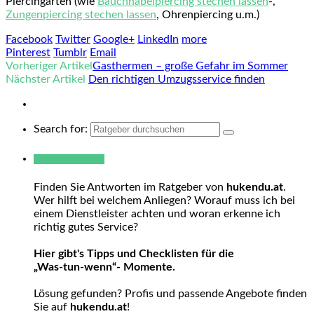
Piercingarten (wie
Bauchnabelpiercing stechen lassen
-,
Zungenpiercing stechen lassen
, Ohrenpiercing u.m.)
Facebook
Twitter
Google+
LinkedIn
more
Pinterest
Tumblr
Email
Vorheriger Artikel
Gasthermen – große Gefahr im Sommer
Nächster Artikel
Den richtigen Umzugsservice finden
Search for:
Warum hukendu?
Finden Sie Antworten im Ratgeber von
hukendu.at
.
Wer hilft bei welchem Anliegen? Worauf muss ich bei
einem Dienstleister achten und woran erkenne ich
richtig gutes Service?
Hier gibt's Tipps und Checklisten für die
„Was-tun-wenn“- Momente.
Lösung gefunden? Profis und passende Angebote finden
Sie auf
hukendu.at
!