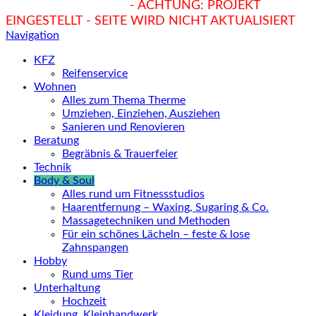
hukendu.at/Ratgeber
- ACHTUNG: PROJEKT
EINGESTELLT - SEITE WIRD NICHT AKTUALISIERT
Navigation
KFZ
Reifenservice
Wohnen
Alles zum Thema Therme
Umziehen, Einziehen, Ausziehen
Sanieren und Renovieren
Beratung
Begräbnis & Trauerfeier
Technik
Body & Soul
Alles rund um Fitnessstudios
Haarentfernung – Waxing, Sugaring & Co.
Massagetechniken und Methoden
Für ein schönes Lächeln – feste & lose
Zahnspangen
Hobby
Rund ums Tier
Unterhaltung
Hochzeit
Kleidung, Kleinhandwerk