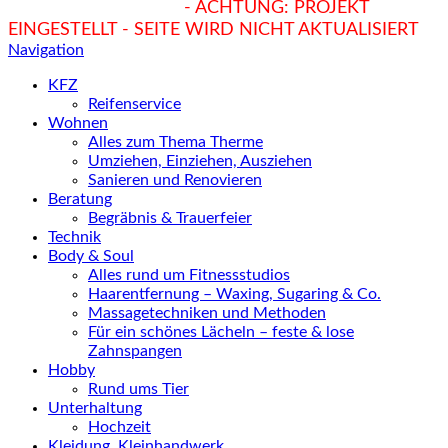
hukendu.at/Ratgeber
- ACHTUNG: PROJEKT
EINGESTELLT - SEITE WIRD NICHT AKTUALISIERT
Navigation
KFZ
Reifenservice
Wohnen
Alles zum Thema Therme
Umziehen, Einziehen, Ausziehen
Sanieren und Renovieren
Beratung
Begräbnis & Trauerfeier
Technik
Body & Soul
Alles rund um Fitnessstudios
Haarentfernung – Waxing, Sugaring & Co.
Massagetechniken und Methoden
Für ein schönes Lächeln – feste & lose
Zahnspangen
Hobby
Rund ums Tier
Unterhaltung
Hochzeit
Kleidung, Kleinhandwerk