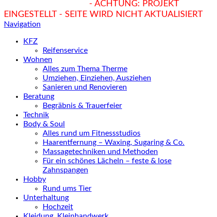
hukendu.at/Ratgeber
- ACHTUNG: PROJEKT
EINGESTELLT - SEITE WIRD NICHT AKTUALISIERT
Navigation
KFZ
Reifenservice
Wohnen
Alles zum Thema Therme
Umziehen, Einziehen, Ausziehen
Sanieren und Renovieren
Beratung
Begräbnis & Trauerfeier
Technik
Body & Soul
Alles rund um Fitnessstudios
Haarentfernung – Waxing, Sugaring & Co.
Massagetechniken und Methoden
Für ein schönes Lächeln – feste & lose
Zahnspangen
Hobby
Rund ums Tier
Unterhaltung
Hochzeit
Kleidung, Kleinhandwerk