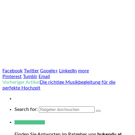
Facebook
Twitter
Google+
LinkedIn
more
Pinterest
Tumblr
Email
Vorheriger Artikel
Die richtige Musikbegleitung für die
perfekte Hochzeit
Search for:
Warum hukendu?
Finden Sie Antworten im Ratgeber von
hukendu.at
.