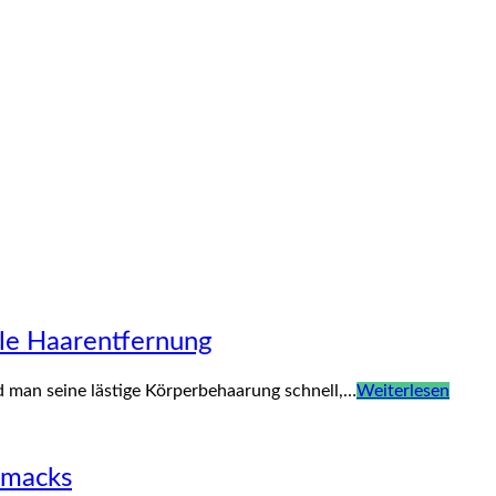
lle Haarentfernung
 man seine lästige Körperbehaarung schnell,…
Weiterlesen
hmacks