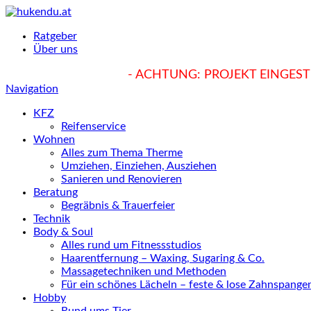
Ratgeber
Über uns
hukendu.at/Ratgeber
- ACHTUNG: PROJEKT EINGESTE
Navigation
KFZ
Reifenservice
Wohnen
Alles zum Thema Therme
Umziehen, Einziehen, Ausziehen
Sanieren und Renovieren
Beratung
Begräbnis & Trauerfeier
Technik
Body & Soul
Alles rund um Fitnessstudios
Haarentfernung – Waxing, Sugaring & Co.
Massagetechniken und Methoden
Für ein schönes Lächeln – feste & lose Zahnspange
Hobby