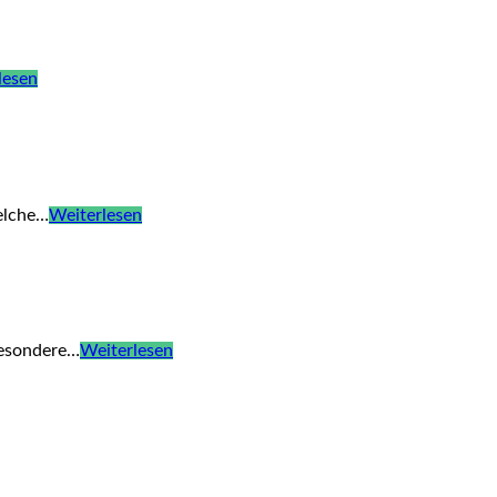
lesen
elche…
Weiterlesen
besondere…
Weiterlesen