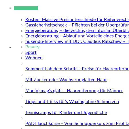
Neue Beiträge
Kosten: Massive Preisunterschiede für Reifenwechs
Gassicherheitscheck – Pflichten bei der Überprüfu
Energieberatung – die wichtigsten Infos im Überbli
Energieberatung – Ablauf und Vorteile eines Energ
hukendu-Interview mit DDr. Claudius Ratschew – 
Beauty
Sport
Wohnen
Sommerfit ab dem Schritt – Preise für Haarentfern
Mit Zucker oder Wachs zur glatten Haut
Man(n) mag’s glatt – Haarentfernung für Männer
Tipps und Tricks für’s Waxing ohne Schmerzen
Tenniscamps für Kinder und Jugendliche
PADI Tauchkurse – Vom Schnupperkurs zum Profit