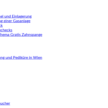
el und Einlagerung
ng einer Gasanlage
ck
iechecks
Thema Gratis Zahnspange
ung und Pediküre in Wien
aucher