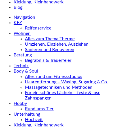
Kleidung, Kleinhandwerk
Blog
Navigation
KFZ
Reifenservice
Wohnen
Alles zum Thema Therme
Umziehen, Einziehen, Ausziehen
Sanieren und Renovieren
Beratung
Begräbnis & Trauerfeier
Technik
Body & Soul
Alles rund um Fitnessstudios
Haarentfernung – Waxing, Sugaring & Co.
Massagetechniken und Methoden
Für ein schönes Lächeln – feste & lose
Zahnspangen
Hobby
Rund ums Tier
Unterhaltung
Hochzeit
Kleidung, Kleinhandwerk