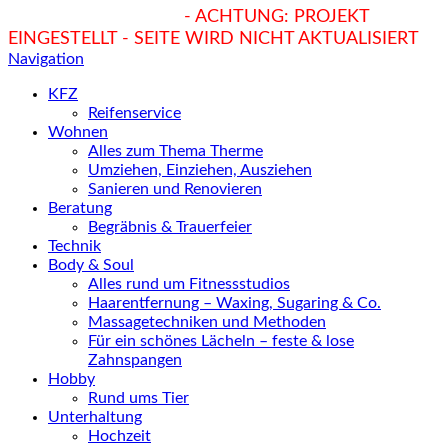
hukendu.at/Ratgeber
- ACHTUNG: PROJEKT
EINGESTELLT - SEITE WIRD NICHT AKTUALISIERT
Navigation
KFZ
Reifenservice
Wohnen
Alles zum Thema Therme
Umziehen, Einziehen, Ausziehen
Sanieren und Renovieren
Beratung
Begräbnis & Trauerfeier
Technik
Body & Soul
Alles rund um Fitnessstudios
Haarentfernung – Waxing, Sugaring & Co.
Massagetechniken und Methoden
Für ein schönes Lächeln – feste & lose
Zahnspangen
Hobby
Rund ums Tier
Unterhaltung
Hochzeit