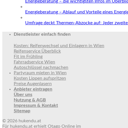
Energieberatung – die wichtigsten Infos im Überbli
Energieberatung – Ablauf und Vorteile eines Energ
Umfrage deckt Thermen-Abzocke auf: Jeder zweite 
Dienstleister einfach finden
Kosten: Reifenwechsel und Einlagern in Wien
Reifenservice Überblick
Fit im Frühling
Fahrradservice Wien
Autoschlüssel nachmachen
Partyraum mieten in Wien
Kosten Lippen aufspritzen
Preise Augenlasern
Anbieter eintragen
Über uns
Nutzung & AGB
Impressum & Kontakt
Sitemap
© 2026 hukendu.at
Für hukendu.at erhielt Otago Online im