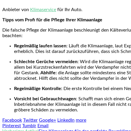
Anbieter von
Klimaservice
für Ihr Auto.
Tipps vom Profi für die Pflege Ihrer Klimaanlage
Die falsche Pflege der Klimaanlage beschleunigt den Kälteverlu
beachten:
Regelmäßig laufen lassen
: Läuft die Klimaanlage, laut E
erheblich. Dies ist darauf zurückzuführen, dass sich Schm
Schlechte Gerüche vermeiden
: Wird die Klimaanlage r
allem bei Kurzstreckenfahrten wird der Verdampfer nicht
für Gestank.
Abhilfe:
die Anlage sollte mindestens eine S
abtrocknet. Hilft dies nicht sollte der Verdampfer in der 
Regelmäßige Kontrolle:
Die erste Kontrolle bei einem Ne
Vorsicht bei Gebrauchtwagen
: Schafft man sich einen G
Inbetriebnahme der Klimaanlage ist in diesem Fall nicht 
gröbere Schäden zu vermeiden.
Facebook
Twitter
Google+
LinkedIn
more
Pinterest
Tumblr
Email