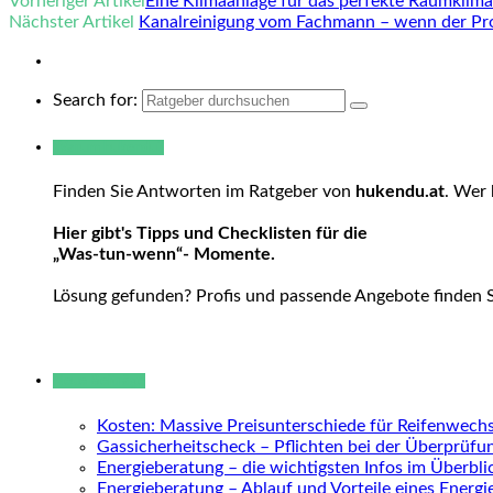
Vorheriger Artikel
Eine Klimaanlage für das perfekte Raumklim
Nächster Artikel
Kanalreinigung vom Fachmann – wenn der P
Search for:
Warum hukendu?
Finden Sie Antworten im Ratgeber von
hukendu.at
. Wer 
Hier gibt's Tipps und Checklisten für die
„Was-tun-wenn“- Momente.
Lösung gefunden? Profis und passende Angebote finden 
Neue Beiträge
Kosten: Massive Preisunterschiede für Reifenwechs
Gassicherheitscheck – Pflichten bei der Überprüfu
Energieberatung – die wichtigsten Infos im Überbli
Energieberatung – Ablauf und Vorteile eines Energ