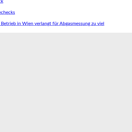
ck
iechecks
Betrieb in Wien verlangt für Abgasmessung zu viel