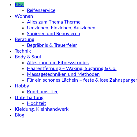
KFZ
Reifenservice
Wohnen
Alles zum Thema Therme
Umziehen, Einziehen, Ausziehen
Sanieren und Renovieren
Beratung
Begräbnis & Trauerfeier
Technik
Body & Soul
Alles rund um Fitnessstudios
Haarentfernung – Waxing, Sugaring & Co.
Massagetechniken und Methoden
Für ein schönes Lächeln – feste & lose Zahnspange
Hobby
Rund ums Tier
Unterhaltung
Hochzeit
Kleidung, Kleinhandwerk
Blog