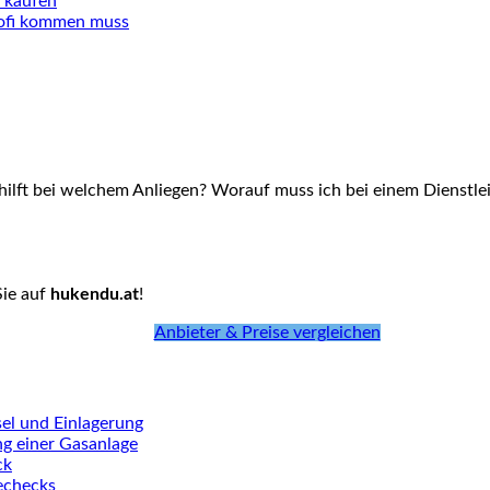
a kaufen
rofi kommen muss
hilft bei welchem Anliegen? Worauf muss ich bei einem Dienstlei
Sie auf
hukendu.at
!
Anbieter & Preise vergleichen
el und Einlagerung
ng einer Gasanlage
ck
iechecks