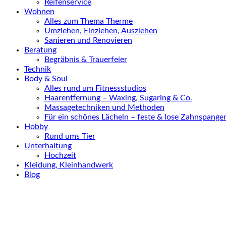
Reifenservice
Wohnen
Alles zum Thema Therme
Umziehen, Einziehen, Ausziehen
Sanieren und Renovieren
Beratung
Begräbnis & Trauerfeier
Technik
Body & Soul
Alles rund um Fitnessstudios
Haarentfernung – Waxing, Sugaring & Co.
Massagetechniken und Methoden
Für ein schönes Lächeln – feste & lose Zahnspange
Hobby
Rund ums Tier
Unterhaltung
Hochzeit
Kleidung, Kleinhandwerk
Blog