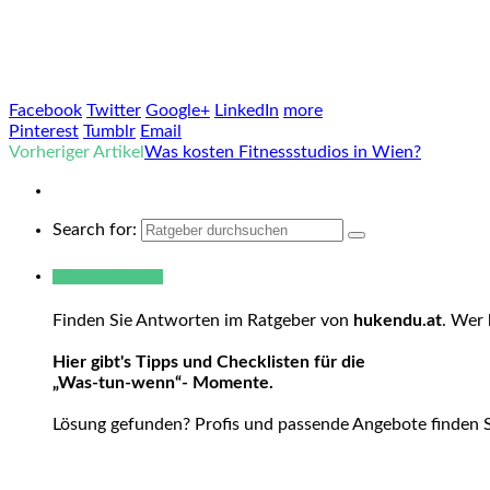
Facebook
Twitter
Google+
LinkedIn
more
Pinterest
Tumblr
Email
Vorheriger Artikel
Was kosten Fitnessstudios in Wien?
Search for:
Warum hukendu?
Finden Sie Antworten im Ratgeber von
hukendu.at
. Wer 
Hier gibt's Tipps und Checklisten für die
„Was-tun-wenn“- Momente.
Lösung gefunden? Profis und passende Angebote finden 