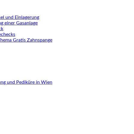
el und Einlagerung
ng einer Gasanlage
ck
iechecks
Thema Gratis Zahnspange
ung und Pediküre in Wien