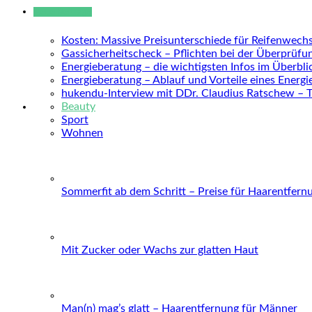
Neue Beiträge
Kosten: Massive Preisunterschiede für Reifenwechs
Gassicherheitscheck – Pflichten bei der Überprüfu
Energieberatung – die wichtigsten Infos im Überbli
Energieberatung – Ablauf und Vorteile eines Energ
hukendu-Interview mit DDr. Claudius Ratschew – 
Beauty
Sport
Wohnen
Sommerfit ab dem Schritt – Preise für Haarentfern
Mit Zucker oder Wachs zur glatten Haut
Man(n) mag’s glatt – Haarentfernung für Männer