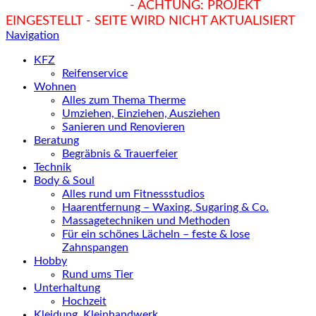
hukendu.at/Ratgeber
- ACHTUNG: PROJEKT
EINGESTELLT - SEITE WIRD NICHT AKTUALISIERT
Navigation
KFZ
Reifenservice
Wohnen
Alles zum Thema Therme
Umziehen, Einziehen, Ausziehen
Sanieren und Renovieren
Beratung
Begräbnis & Trauerfeier
Technik
Body & Soul
Alles rund um Fitnessstudios
Haarentfernung – Waxing, Sugaring & Co.
Massagetechniken und Methoden
Für ein schönes Lächeln – feste & lose
Zahnspangen
Hobby
Rund ums Tier
Unterhaltung
Hochzeit
Kleidung, Kleinhandwerk