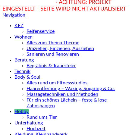
hukendu.at/Ratgeber
- ACHTUNG: PROJEKT
EINGESTELLT - SEITE WIRD NICHT AKTUALISIERT
Navigation
KFZ
Reifenservice
Wohnen
Alles zum Thema Therme
Umziehen, Einziehen, Ausziehen
Sanieren und Renovieren
Beratung
Begräbnis & Trauerfeier
Technik
Body & Soul
Alles rund um Fitnessstudios
Haarentfernung – Waxing, Sugaring & Co.
Massagetechniken und Methoden
Für ein schönes Lächeln – feste & lose
Zahnspangen
Hobby
Rund ums Tier
Unterhaltung
Hochzeit
Kleidung, Kleinhandwerk