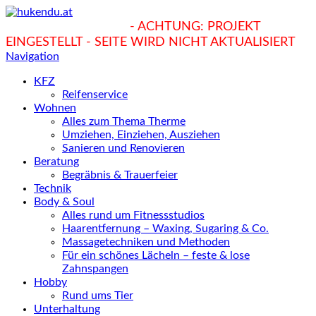
hukendu.at/Ratgeber
- ACHTUNG: PROJEKT
EINGESTELLT - SEITE WIRD NICHT AKTUALISIERT
Navigation
KFZ
Reifenservice
Wohnen
Alles zum Thema Therme
Umziehen, Einziehen, Ausziehen
Sanieren und Renovieren
Beratung
Begräbnis & Trauerfeier
Technik
Body & Soul
Alles rund um Fitnessstudios
Haarentfernung – Waxing, Sugaring & Co.
Massagetechniken und Methoden
Für ein schönes Lächeln – feste & lose
Zahnspangen
Hobby
Rund ums Tier
Unterhaltung