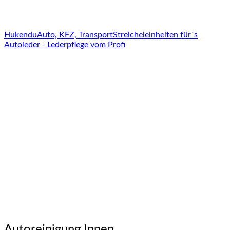
Hukendu
Auto, KFZ, Transport
Streicheleinheiten für´s
Autoleder - Lederpflege vom Profi
Autoreinigung Innen