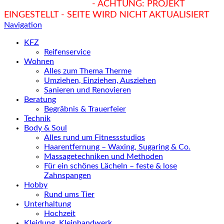
hukendu.at/Ratgeber
- ACHTUNG: PROJEKT
EINGESTELLT - SEITE WIRD NICHT AKTUALISIERT
Navigation
KFZ
Reifenservice
Wohnen
Alles zum Thema Therme
Umziehen, Einziehen, Ausziehen
Sanieren und Renovieren
Beratung
Begräbnis & Trauerfeier
Technik
Body & Soul
Alles rund um Fitnessstudios
Haarentfernung – Waxing, Sugaring & Co.
Massagetechniken und Methoden
Für ein schönes Lächeln – feste & lose
Zahnspangen
Hobby
Rund ums Tier
Unterhaltung
Hochzeit
Kleidung, Kleinhandwerk