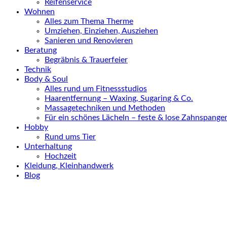
Reifenservice
Wohnen
Alles zum Thema Therme
Umziehen, Einziehen, Ausziehen
Sanieren und Renovieren
Beratung
Begräbnis & Trauerfeier
Technik
Body & Soul
Alles rund um Fitnessstudios
Haarentfernung – Waxing, Sugaring & Co.
Massagetechniken und Methoden
Für ein schönes Lächeln – feste & lose Zahnspange
Hobby
Rund ums Tier
Unterhaltung
Hochzeit
Kleidung, Kleinhandwerk
Blog