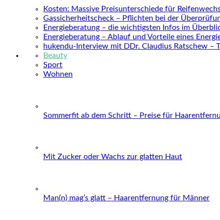
Kosten: Massive Preisunterschiede für Reifenwechs
Gassicherheitscheck – Pflichten bei der Überprüfu
Energieberatung – die wichtigsten Infos im Überbli
Energieberatung – Ablauf und Vorteile eines Energ
hukendu-Interview mit DDr. Claudius Ratschew – 
Beauty
Sport
Wohnen
Sommerfit ab dem Schritt – Preise für Haarentfern
Mit Zucker oder Wachs zur glatten Haut
Man(n) mag’s glatt – Haarentfernung für Männer