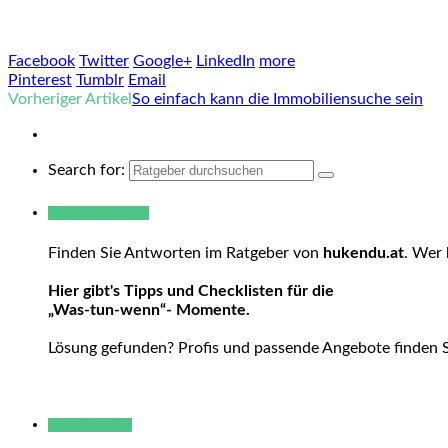
Facebook
Twitter
Google+
LinkedIn
more
Pinterest
Tumblr
Email
Vorheriger Artikel
So einfach kann die Immobiliensuche sein
Search for:
Warum hukendu?
Finden Sie Antworten im Ratgeber von
hukendu.at
. Wer 
Hier gibt's Tipps und Checklisten für die
„Was-tun-wenn“- Momente.
Lösung gefunden? Profis und passende Angebote finden 
Neue Beiträge