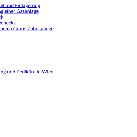
el und Einlagerung
ng einer Gasanlage
ck
iechecks
Thema Gratis Zahnspange
ung und Pediküre in Wien