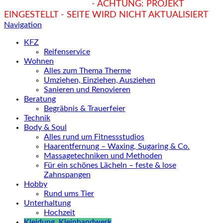
hukendu.at/Ratgeber
- ACHTUNG: PROJEKT
EINGESTELLT - SEITE WIRD NICHT AKTUALISIERT
Navigation
KFZ
Reifenservice
Wohnen
Alles zum Thema Therme
Umziehen, Einziehen, Ausziehen
Sanieren und Renovieren
Beratung
Begräbnis & Trauerfeier
Technik
Body & Soul
Alles rund um Fitnessstudios
Haarentfernung – Waxing, Sugaring & Co.
Massagetechniken und Methoden
Für ein schönes Lächeln – feste & lose
Zahnspangen
Hobby
Rund ums Tier
Unterhaltung
Hochzeit
Kleidung, Kleinhandwerk