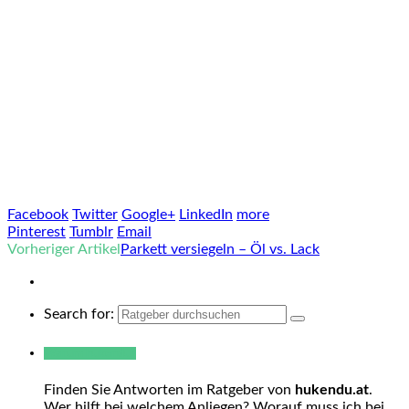
Facebook
Twitter
Google+
LinkedIn
more
Pinterest
Tumblr
Email
Vorheriger Artikel
Parkett versiegeln – Öl vs. Lack
Search for:
Warum hukendu?
Finden Sie Antworten im Ratgeber von
hukendu.at
.
Wer hilft bei welchem Anliegen? Worauf muss ich bei