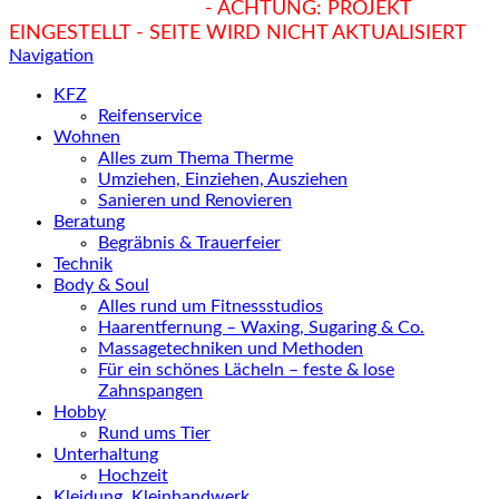
hukendu.at/Ratgeber
- ACHTUNG: PROJEKT
EINGESTELLT - SEITE WIRD NICHT AKTUALISIERT
Navigation
KFZ
Reifenservice
Wohnen
Alles zum Thema Therme
Umziehen, Einziehen, Ausziehen
Sanieren und Renovieren
Beratung
Begräbnis & Trauerfeier
Technik
Body & Soul
Alles rund um Fitnessstudios
Haarentfernung – Waxing, Sugaring & Co.
Massagetechniken und Methoden
Für ein schönes Lächeln – feste & lose
Zahnspangen
Hobby
Rund ums Tier
Unterhaltung
Hochzeit
Kleidung, Kleinhandwerk