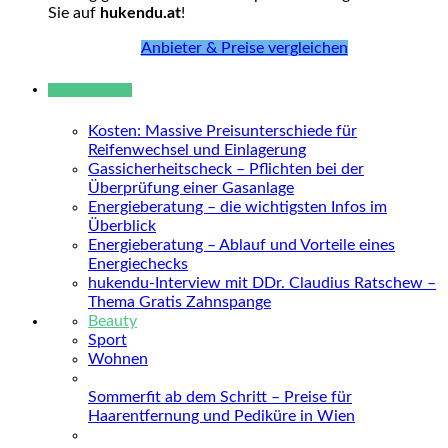
Sie auf
hukendu.at
!
Anbieter & Preise vergleichen
Neue Beiträge
Kosten: Massive Preisunterschiede für
Reifenwechsel und Einlagerung
Gassicherheitscheck – Pflichten bei der
Überprüfung einer Gasanlage
Energieberatung – die wichtigsten Infos im
Überblick
Energieberatung – Ablauf und Vorteile eines
Energiechecks
hukendu-Interview mit DDr. Claudius Ratschew –
Thema Gratis Zahnspange
Beauty
Sport
Wohnen
Sommerfit ab dem Schritt – Preise für
Haarentfernung und Pediküre in Wien