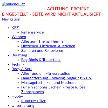
hukendu.at/Ratgeber
- ACHTUNG: PROJEKT
EINGESTELLT - SEITE WIRD NICHT AKTUALISIERT
Navigation
KFZ
Reifenservice
Wohnen
Alles zum Thema Therme
Umziehen, Einziehen, Ausziehen
Sanieren und Renovieren
Beratung
Begräbnis & Trauerfeier
Technik
Body & Soul
Alles rund um Fitnessstudios
Haarentfernung – Waxing, Sugaring & Co.
Massagetechniken und Methoden
Für ein schönes Lächeln – feste & lose
Zahnspangen
Hobby
Rund ums Tier
Unterhaltung