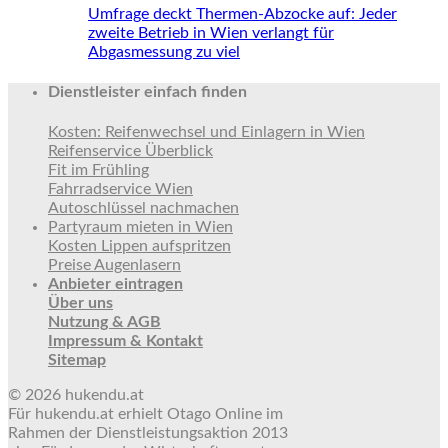
Umfrage deckt Thermen-Abzocke auf: Jeder
zweite Betrieb in Wien verlangt für
Abgasmessung zu viel
Dienstleister einfach finden
Kosten: Reifenwechsel und Einlagern in Wien
Reifenservice Überblick
Fit im Frühling
Fahrradservice Wien
Autoschlüssel nachmachen
Partyraum mieten in Wien
Kosten Lippen aufspritzen
Preise Augenlasern
Anbieter eintragen
Über uns
Nutzung & AGB
Impressum & Kontakt
Sitemap
© 2026 hukendu.at
Für hukendu.at erhielt Otago Online im
Rahmen der Dienstleistungsaktion 2013