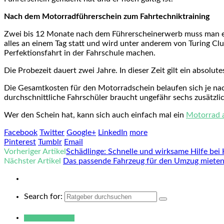
Nach dem Motorradführerschein zum Fahrtechniktraining
Zwei bis 12 Monate nach dem Führerscheinerwerb muss man ein
alles an einem Tag statt und wird unter anderem von Turing C
Perfektionsfahrt in der Fahrschule machen.
Die Probezeit dauert zwei Jahre. In dieser Zeit gilt ein absolute
Die Gesamtkosten für den Motorradschein belaufen sich je nac
durchschnittliche Fahrschüler braucht ungefähr sechs zusätzl
Wer den Schein hat, kann sich auch einfach mal ein
Motorrad 
Facebook
Twitter
Google+
LinkedIn
more
Pinterest
Tumblr
Email
Vorheriger Artikel
Schädlinge: Schnelle und wirksame Hilfe bei 
Nächster Artikel
Das passende Fahrzeug für den Umzug miete
Search for:
Warum hukendu?