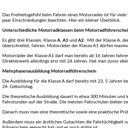
Das Freiheitsgefühl beim Fahren eines Motorrades ist für vie
paar Einschränkungen beachten. Hier ein kleiner Überblick.
Unterschiedliche Motorradklassen beim Motorradführersche
Es gibt drei Klassen. Klasse
A
,
A1
und
A2
. Mit der Klasse A, d
überschreitet, fahren. Motorräder der Klasse A1 dürfen maxi
Motorräder der Klasse A1 darf man bereits ab 16 Jahren fahren
Direkterwerb allerdings erst mit 24 Jahren. Hat man zuvor all
Mehrphasenausbildung Motorradführerschein
Die Ausbildung für die Klasse A darf bereits mit 23, 5 Jahre
24. Geburtstag.
Die theoretische Ausbildung dauert in etwa 300 Minuten und 
Fahrstunden auf der Straße. Die meisten Fahrschulen bieten zw
Danach muss man eine theoretische sowie eine praktische Prü
Außerdem muss ein ärztliches Gutachten die Fahrtüchtigkeit 
Führerschein gemacht hat und er noch gültig ist.