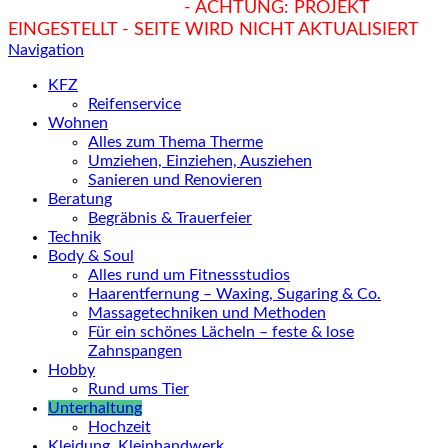
hukendu.at/Ratgeber
- ACHTUNG: PROJEKT
EINGESTELLT - SEITE WIRD NICHT AKTUALISIERT
Navigation
KFZ
Reifenservice
Wohnen
Alles zum Thema Therme
Umziehen, Einziehen, Ausziehen
Sanieren und Renovieren
Beratung
Begräbnis & Trauerfeier
Technik
Body & Soul
Alles rund um Fitnessstudios
Haarentfernung – Waxing, Sugaring & Co.
Massagetechniken und Methoden
Für ein schönes Lächeln – feste & lose
Zahnspangen
Hobby
Rund ums Tier
Unterhaltung
Hochzeit
Kleidung, Kleinhandwerk