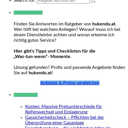
Search for:
Warum hukendu?
Finden Sie Antworten im Ratgeber von
hukendu.at
.
Wer hilft bei welchem Anliegen? Worauf muss ich bei
einem Dienstleister achten und woran erkenne ich
richtig gutes Service?
Hier gibt's Tipps und Checklisten für die
„Was-tun-wenn“- Momente.
Lösung gefunden? Profis und passende Angebote finden
Sie auf
hukendu.at
!
Anbieter & Preise vergleichen
Neue Beiträge
Kosten: Massive Preisunterschiede für
Reifenwechsel und Einlagerung
Gassicherheitscheck – Pflichten bei der
Überprüfung einer Gasanlage