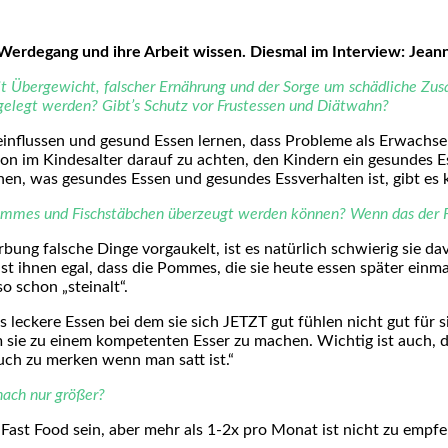
n Werdegang und ihre Arbeit wissen. Diesmal im Interview: Jean
Übergewicht, falscher Ernährung und der Sorge um schädliche Zusatz
legt werden? Gibt’s Schutz vor Frustessen und Diätwahn?
einflussen und gesund Essen lernen, dass Probleme als Erwach
schon im Kindesalter darauf zu achten, den Kindern ein gesundes 
en, was gesundes Essen und gesundes Essverhalten ist, gibt es 
Pommes und Fischstäbchen überzeugt werden können? Wenn das der Fal
ung falsche Dinge vorgaukelt, ist es natürlich schwierig sie dav
s ist ihnen egal, dass die Pommes, die sie heute essen später ein
o schon „steinalt“.
leckere Essen bei dem sie sich JETZT gut fühlen nicht gut für sie
um sie zu einem kompetenten Esser zu machen. Wichtig ist auch,
ch zu merken wenn man satt ist.“
nach nur größer?
Fast Food sein, aber mehr als 1-2x pro Monat ist nicht zu empfe