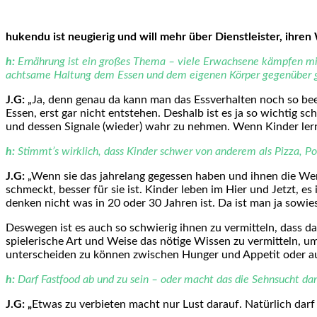
hukendu ist neugierig und will mehr über Dienstleister, ihre
h:
Ernährung ist ein großes Thema – viele Erwachsene kämpfen mit 
achtsame Haltung dem Essen und dem eigenen Körper gegenüber ge
J.G:
„Ja, denn genau da kann man das Essverhalten noch so be
Essen, erst gar nicht entstehen. Deshalb ist es ja so wichtig 
und dessen Signale (wieder) wahr zu nehmen. Wenn Kinder lern
h:
Stimmt’s wirklich, dass Kinder schwer von anderem als Pizza, 
J.G:
„Wenn sie das jahrelang gegessen haben und ihnen die Werb
schmeckt, besser für sie ist. Kinder leben im Hier und Jetzt, e
denken nicht was in 20 oder 30 Jahren ist. Da ist man ja sowies
Deswegen ist es auch so schwierig ihnen zu vermitteln, dass das 
spielerische Art und Weise das nötige Wissen zu vermitteln, 
unterscheiden zu können zwischen Hunger und Appetit oder au
h:
Darf Fastfood ab und zu sein – oder macht das die Sehnsucht da
J.G: „
Etwas zu verbieten macht nur Lust darauf. Natürlich darf 