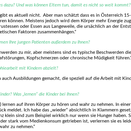
es dazu? Und was können Eltern tun, damit es nicht so weit kommt?
bt es aktuell nicht. Aber man schätzt dass es in Österreich 15-
hren können. Meistens jedoch wird dem Körper mehr Energie zug
rustessen oder Essen aus Langeweile, die ursächlich an der Ents
etischen Faktoren zusammenhängen.“
mmen Ihre jungen Patienten außerdem zu Ihnen?
erden zu mir, aber meistens sind es typische Beschwerden die 
afstörungen, Kopfschmerzen oder chronische Müdigkeit führen.
hiearbeit mit Kindern abzielt?
ch auch Ausbildungen gemacht, die speziell auf die Arbeit mit Ki
nder? Was „lernen“ die Kinder bei Ihnen?
r) lernen auf ihren Körper zu hören und wahr zu nehmen. In einer 
k meldet. Ich habe das „wieder“ absichtlich in Klammern gesetzt
z klein sind zum Beispiel wirklich nur wenn sie Hunger haben. 
 der stark vom Medienkonsum getrieben ist, verlernen sie es leid
 wahr zu nehmen.“