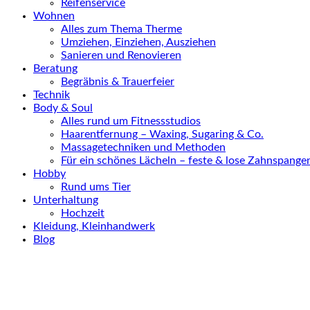
Reifenservice
Wohnen
Alles zum Thema Therme
Umziehen, Einziehen, Ausziehen
Sanieren und Renovieren
Beratung
Begräbnis & Trauerfeier
Technik
Body & Soul
Alles rund um Fitnessstudios
Haarentfernung – Waxing, Sugaring & Co.
Massagetechniken und Methoden
Für ein schönes Lächeln – feste & lose Zahnspange
Hobby
Rund ums Tier
Unterhaltung
Hochzeit
Kleidung, Kleinhandwerk
Blog