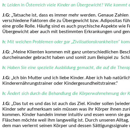
h:
Leiden in Österreich viele Kinder an Übergewicht? Wie kommt 
J.G:
„Tatsache ist, dass es immer mehr werden. Genaue Zahlen gi
verschiedene Faktoren die zu Übergewicht bzw. Adipositas fü
eine große Rolle. Häufig sind es auch psychische Aspekte wie F
Übergewicht aber auch mit bestimmten Erkrankungen und gen
h:
Mit welchen Problemen oder gar „Zivilisationskrankheiten“ ko
J.G:
„Meine Klienten kommen mit ganz unterschiedlichen Beschw
durcheinander gebracht haben und somit zum Beispiel zu Schl
h:
Haben Sie eine spezielle Ausbildung gemacht, die auf die Therap
J.G:
„Ich bin Mutter und ich liebe Kinder. Aber ich hab natürli
Kinderernährungstrainer oder Kindergesundheitstrainer.“
h:
Ändert sich durch die Behandlung die Körperwahrnehmung der Ki
J.G:
„Das tut es und das ist auch das Ziel. Kinder sollen (wiede
Kinder sehr aufmerksam sein müssen was ihr Körper ihnen zurüc
kommen. Kinder handeln immer intuitiv und essen wenn sie gan
Fläschen möchte weil ihm langweilig ist. Durch unseren Alltag,
dem man verlernt seinen Körper und dessen Sättigungssignale