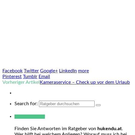
Facebook
Twitter
Google+
LinkedIn
more
Pinterest
Tumblr
Email
Vorheriger Artikel
Kameraservice – Check up vor dem Urlaub
Search for:
Warum hukendu?
Finden Sie Antworten im Ratgeber von
hukendu.at
.
Wer hilft bei welchem Anliegen? Worauf muss ich bei