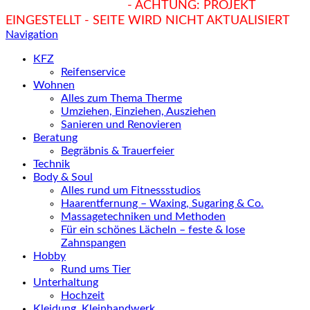
hukendu.at/Ratgeber
- ACHTUNG: PROJEKT
EINGESTELLT - SEITE WIRD NICHT AKTUALISIERT
Navigation
KFZ
Reifenservice
Wohnen
Alles zum Thema Therme
Umziehen, Einziehen, Ausziehen
Sanieren und Renovieren
Beratung
Begräbnis & Trauerfeier
Technik
Body & Soul
Alles rund um Fitnessstudios
Haarentfernung – Waxing, Sugaring & Co.
Massagetechniken und Methoden
Für ein schönes Lächeln – feste & lose
Zahnspangen
Hobby
Rund ums Tier
Unterhaltung
Hochzeit
Kleidung, Kleinhandwerk