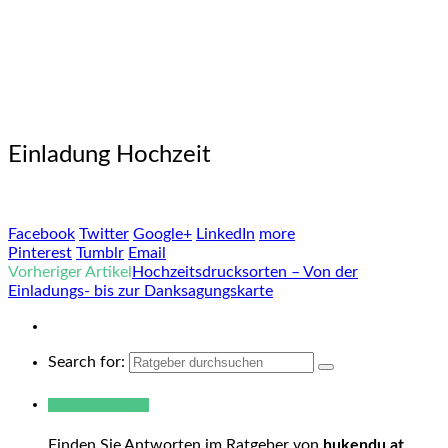
Einladung Hochzeit
Facebook
Twitter
Google+
LinkedIn
more
Pinterest
Tumblr
Email
Vorheriger Artikel
Hochzeitsdrucksorten – Von der
Einladungs- bis zur Danksagungskarte
Search for:
Warum hukendu?
Finden Sie Antworten im Ratgeber von
hukendu.at
.