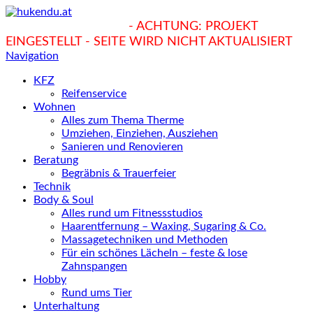
hukendu.at/Ratgeber
- ACHTUNG: PROJEKT
EINGESTELLT - SEITE WIRD NICHT AKTUALISIERT
Navigation
KFZ
Reifenservice
Wohnen
Alles zum Thema Therme
Umziehen, Einziehen, Ausziehen
Sanieren und Renovieren
Beratung
Begräbnis & Trauerfeier
Technik
Body & Soul
Alles rund um Fitnessstudios
Haarentfernung – Waxing, Sugaring & Co.
Massagetechniken und Methoden
Für ein schönes Lächeln – feste & lose
Zahnspangen
Hobby
Rund ums Tier
Unterhaltung