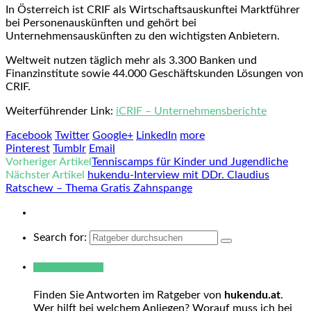
In Österreich ist CRIF als Wirtschaftsauskunftei Marktführer
bei Personenauskünften und gehört bei
Unternehmensauskünften zu den wichtigsten Anbietern.
Weltweit nutzen täglich mehr als 3.300 Banken und
Finanzinstitute sowie 44.000 Geschäftskunden Lösungen von
CRIF.
Weiterführender Link:
iCRIF – Unternehmensberichte
Facebook
Twitter
Google+
LinkedIn
more
Pinterest
Tumblr
Email
Vorheriger Artikel
Tenniscamps für Kinder und Jugendliche
Nächster Artikel
hukendu-Interview mit DDr. Claudius
Ratschew – Thema Gratis Zahnspange
Search for:
Warum hukendu?
Finden Sie Antworten im Ratgeber von
hukendu.at
.
Wer hilft bei welchem Anliegen? Worauf muss ich bei