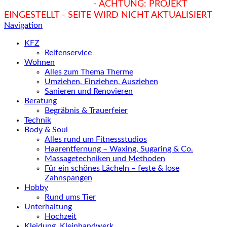
hukendu.at/Ratgeber
- ACHTUNG: PROJEKT
EINGESTELLT - SEITE WIRD NICHT AKTUALISIERT
Navigation
KFZ
Reifenservice
Wohnen
Alles zum Thema Therme
Umziehen, Einziehen, Ausziehen
Sanieren und Renovieren
Beratung
Begräbnis & Trauerfeier
Technik
Body & Soul
Alles rund um Fitnessstudios
Haarentfernung – Waxing, Sugaring & Co.
Massagetechniken und Methoden
Für ein schönes Lächeln – feste & lose
Zahnspangen
Hobby
Rund ums Tier
Unterhaltung
Hochzeit
Kleidung, Kleinhandwerk