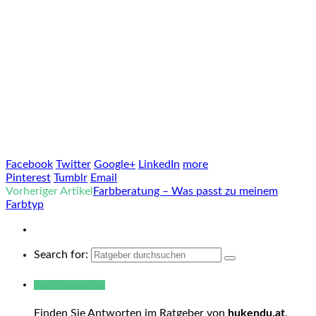
Facebook
Twitter
Google+
LinkedIn
more
Pinterest
Tumblr
Email
Vorheriger Artikel
Farbberatung – Was passt zu meinem
Farbtyp
Search for:
Warum hukendu?
Finden Sie Antworten im Ratgeber von
hukendu.at
.