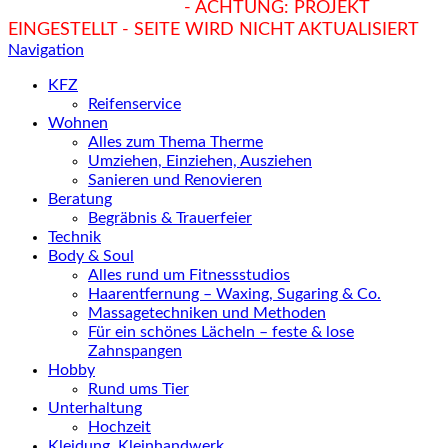
hukendu.at/Ratgeber
- ACHTUNG: PROJEKT
EINGESTELLT - SEITE WIRD NICHT AKTUALISIERT
Navigation
KFZ
Reifenservice
Wohnen
Alles zum Thema Therme
Umziehen, Einziehen, Ausziehen
Sanieren und Renovieren
Beratung
Begräbnis & Trauerfeier
Technik
Body & Soul
Alles rund um Fitnessstudios
Haarentfernung – Waxing, Sugaring & Co.
Massagetechniken und Methoden
Für ein schönes Lächeln – feste & lose
Zahnspangen
Hobby
Rund ums Tier
Unterhaltung
Hochzeit
Kleidung, Kleinhandwerk