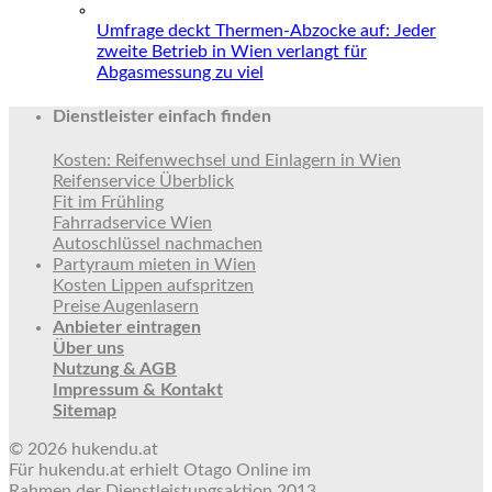
Umfrage deckt Thermen-Abzocke auf: Jeder
zweite Betrieb in Wien verlangt für
Abgasmessung zu viel
Dienstleister einfach finden
Kosten: Reifenwechsel und Einlagern in Wien
Reifenservice Überblick
Fit im Frühling
Fahrradservice Wien
Autoschlüssel nachmachen
Partyraum mieten in Wien
Kosten Lippen aufspritzen
Preise Augenlasern
Anbieter eintragen
Über uns
Nutzung & AGB
Impressum & Kontakt
Sitemap
© 2026 hukendu.at
Für hukendu.at erhielt Otago Online im
Rahmen der Dienstleistungsaktion 2013