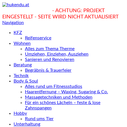
hukendu.at/Ratgeber
- ACHTUNG: PROJEKT
EINGESTELLT - SEITE WIRD NICHT AKTUALISIERT
Navigation
KFZ
Reifenservice
Wohnen
Alles zum Thema Therme
Umziehen, Einziehen, Ausziehen
Sanieren und Renovieren
Beratung
Begräbnis & Trauerfeier
Technik
Body & Soul
Alles rund um Fitnessstudios
Haarentfernung – Waxing, Sugaring & Co.
Massagetechniken und Methoden
Für ein schönes Lächeln – feste & lose
Zahnspangen
Hobby
Rund ums Tier
Unterhaltung