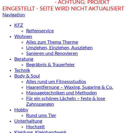
hukendu.at/Ratgeber
- ACHTUNG: PROJEKT
EINGESTELLT - SEITE WIRD NICHT AKTUALISIERT
Navigation
KFZ
Reifenservice
Wohnen
Alles zum Thema Therme
Umziehen, Einziehen, Ausziehen
Sanieren und Renovieren
Beratung
Begräbnis & Trauerfeier
Technik
Body & Soul
Alles rund um Fitnessstudios
Haarentfernung – Waxing, Sugaring & Co.
Massagetechniken und Methoden
Für ein schönes Lächeln – feste & lose
Zahnspangen
Hobby
Rund ums Tier
Unterhaltung
Hochzeit
Kleidung, Kleinhandwerk