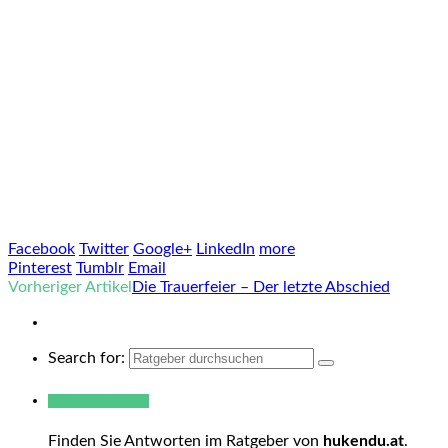
Facebook
Twitter
Google+
LinkedIn
more
Pinterest
Tumblr
Email
Vorheriger Artikel
Die Trauerfeier – Der letzte Abschied
Search for:
Warum hukendu?
Finden Sie Antworten im Ratgeber von
hukendu.at
.