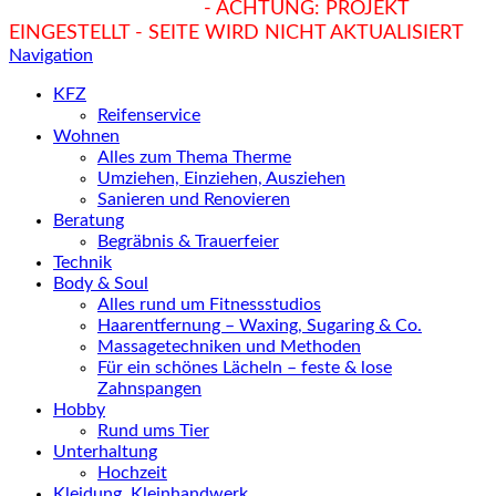
hukendu.at/Ratgeber
- ACHTUNG: PROJEKT
EINGESTELLT - SEITE WIRD NICHT AKTUALISIERT
Navigation
KFZ
Reifenservice
Wohnen
Alles zum Thema Therme
Umziehen, Einziehen, Ausziehen
Sanieren und Renovieren
Beratung
Begräbnis & Trauerfeier
Technik
Body & Soul
Alles rund um Fitnessstudios
Haarentfernung – Waxing, Sugaring & Co.
Massagetechniken und Methoden
Für ein schönes Lächeln – feste & lose
Zahnspangen
Hobby
Rund ums Tier
Unterhaltung
Hochzeit
Kleidung, Kleinhandwerk