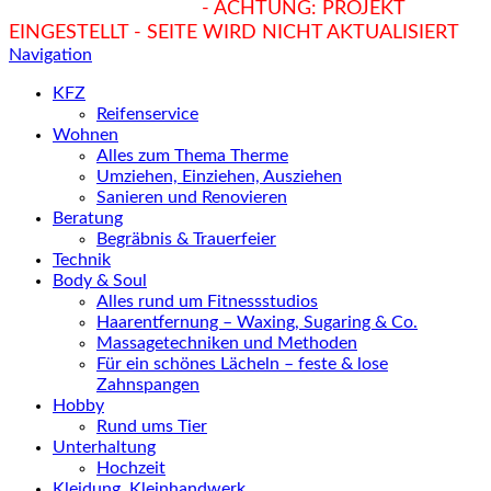
hukendu.at/Ratgeber
- ACHTUNG: PROJEKT
EINGESTELLT - SEITE WIRD NICHT AKTUALISIERT
Navigation
KFZ
Reifenservice
Wohnen
Alles zum Thema Therme
Umziehen, Einziehen, Ausziehen
Sanieren und Renovieren
Beratung
Begräbnis & Trauerfeier
Technik
Body & Soul
Alles rund um Fitnessstudios
Haarentfernung – Waxing, Sugaring & Co.
Massagetechniken und Methoden
Für ein schönes Lächeln – feste & lose
Zahnspangen
Hobby
Rund ums Tier
Unterhaltung
Hochzeit
Kleidung, Kleinhandwerk