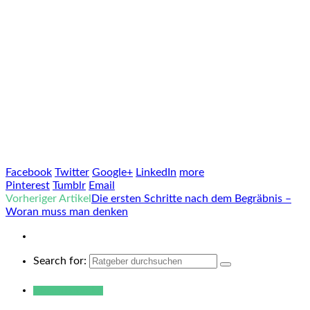
Facebook
Twitter
Google+
LinkedIn
more
Pinterest
Tumblr
Email
Vorheriger Artikel
Die ersten Schritte nach dem Begräbnis –
Woran muss man denken
Search for:
Warum hukendu?