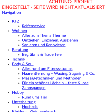
hukendu.at/Ratgeber
- ACHTUNG: PROJEKT
EINGESTELLT - SEITE WIRD NICHT AKTUALISIERT
Navigation
KFZ
Reifenservice
Wohnen
Alles zum Thema Therme
Umziehen, Einziehen, Ausziehen
Sanieren und Renovieren
Beratung
Begräbnis & Trauerfeier
Technik
Body & Soul
Alles rund um Fitnessstudios
Haarentfernung – Waxing, Sugaring & Co.
Massagetechniken und Methoden
Für ein schönes Lächeln – feste & lose
Zahnspangen
Hobby
Rund ums Tier
Unterhaltung
Hochzeit
Kleidung, Kleinhandwerk