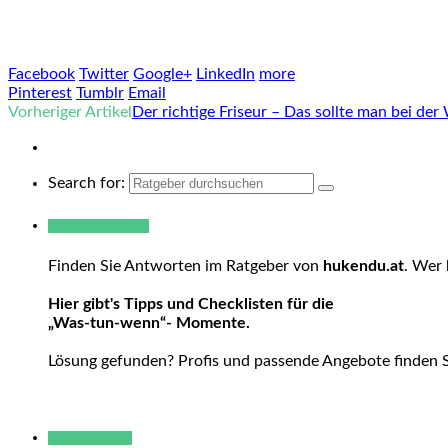
Facebook
Twitter
Google+
LinkedIn
more
Pinterest
Tumblr
Email
Vorheriger Artikel
Der richtige Friseur – Das sollte man bei de
Search for:
Warum hukendu?
Finden Sie Antworten im Ratgeber von
hukendu.at
. Wer 
Hier gibt's Tipps und Checklisten für die
„Was-tun-wenn“- Momente.
Lösung gefunden? Profis und passende Angebote finden 
Neue Beiträge