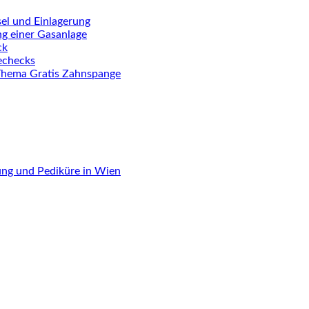
el und Einlagerung
ng einer Gasanlage
ck
iechecks
Thema Gratis Zahnspange
ung und Pediküre in Wien