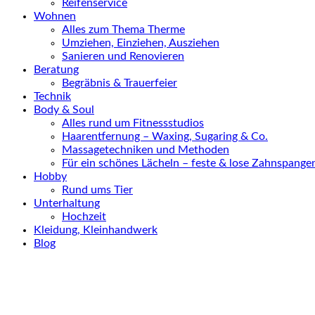
Reifenservice
Wohnen
Alles zum Thema Therme
Umziehen, Einziehen, Ausziehen
Sanieren und Renovieren
Beratung
Begräbnis & Trauerfeier
Technik
Body & Soul
Alles rund um Fitnessstudios
Haarentfernung – Waxing, Sugaring & Co.
Massagetechniken und Methoden
Für ein schönes Lächeln – feste & lose Zahnspange
Hobby
Rund ums Tier
Unterhaltung
Hochzeit
Kleidung, Kleinhandwerk
Blog