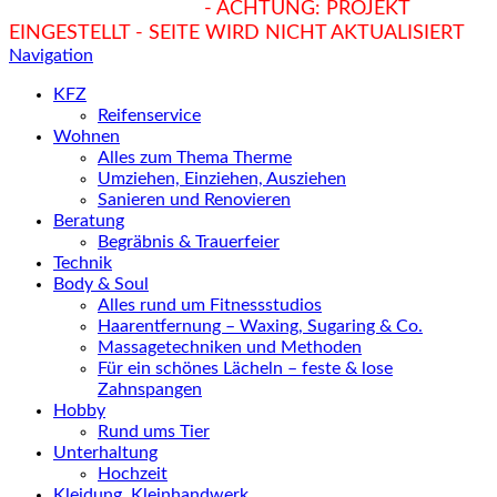
hukendu.at/Ratgeber
- ACHTUNG: PROJEKT
EINGESTELLT - SEITE WIRD NICHT AKTUALISIERT
Navigation
KFZ
Reifenservice
Wohnen
Alles zum Thema Therme
Umziehen, Einziehen, Ausziehen
Sanieren und Renovieren
Beratung
Begräbnis & Trauerfeier
Technik
Body & Soul
Alles rund um Fitnessstudios
Haarentfernung – Waxing, Sugaring & Co.
Massagetechniken und Methoden
Für ein schönes Lächeln – feste & lose
Zahnspangen
Hobby
Rund ums Tier
Unterhaltung
Hochzeit
Kleidung, Kleinhandwerk