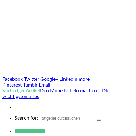
Facebook
Twitter
Google+
LinkedIn
more
Pinterest
Tumblr
Email
Vorheriger Artikel
Den Mopedschein machen – Die
wichtigsten Infos
Search for:
Warum hukendu?