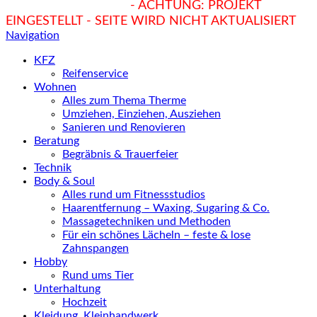
hukendu.at/Ratgeber
- ACHTUNG: PROJEKT
EINGESTELLT - SEITE WIRD NICHT AKTUALISIERT
Navigation
KFZ
Reifenservice
Wohnen
Alles zum Thema Therme
Umziehen, Einziehen, Ausziehen
Sanieren und Renovieren
Beratung
Begräbnis & Trauerfeier
Technik
Body & Soul
Alles rund um Fitnessstudios
Haarentfernung – Waxing, Sugaring & Co.
Massagetechniken und Methoden
Für ein schönes Lächeln – feste & lose
Zahnspangen
Hobby
Rund ums Tier
Unterhaltung
Hochzeit
Kleidung, Kleinhandwerk