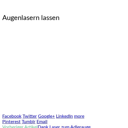
Augenlasern lassen
Facebook
Twitter
Google+
LinkedIn
more
Pinterest
Tumblr
Email
Vorheriger Artikel
Dank Laser zum Adlerauge