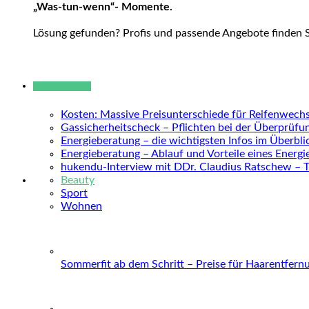
„Was-tun-wenn“- Momente.
Lösung gefunden? Profis und passende Angebote finden 
Neue Beiträge
Kosten: Massive Preisunterschiede für Reifenwechs
Gassicherheitscheck – Pflichten bei der Überprüfu
Energieberatung – die wichtigsten Infos im Überbli
Energieberatung – Ablauf und Vorteile eines Energ
hukendu-Interview mit DDr. Claudius Ratschew – 
Beauty
Sport
Wohnen
Sommerfit ab dem Schritt – Preise für Haarentfern