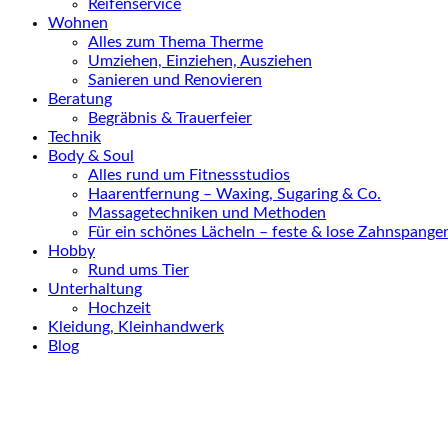
Reifenservice
Wohnen
Alles zum Thema Therme
Umziehen, Einziehen, Ausziehen
Sanieren und Renovieren
Beratung
Begräbnis & Trauerfeier
Technik
Body & Soul
Alles rund um Fitnessstudios
Haarentfernung – Waxing, Sugaring & Co.
Massagetechniken und Methoden
Für ein schönes Lächeln – feste & lose Zahnspange
Hobby
Rund ums Tier
Unterhaltung
Hochzeit
Kleidung, Kleinhandwerk
Blog