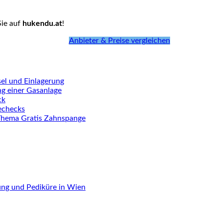
Sie auf
hukendu.at
!
Anbieter & Preise vergleichen
el und Einlagerung
ng einer Gasanlage
ck
iechecks
Thema Gratis Zahnspange
ung und Pediküre in Wien