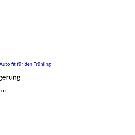
uto fit für den Frühling
agerung
ern