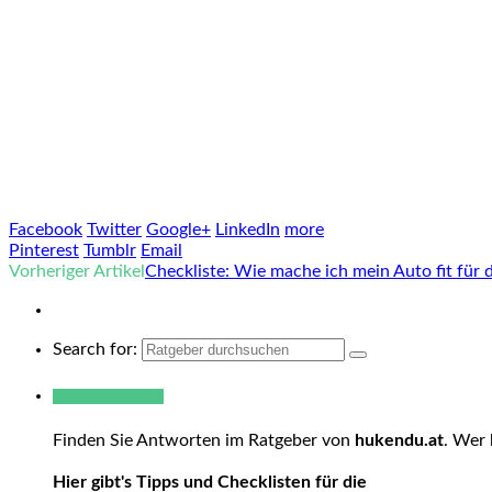
Facebook
Twitter
Google+
LinkedIn
more
Pinterest
Tumblr
Email
Vorheriger Artikel
Checkliste: Wie mache ich mein Auto fit für 
Search for:
Warum hukendu?
Finden Sie Antworten im Ratgeber von
hukendu.at
. Wer 
Hier gibt's Tipps und Checklisten für die