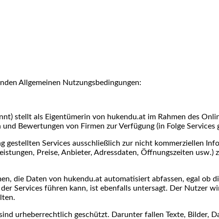
lgenden Allgemeinen Nutzungsbedingungen:
nt) stellt als Eigentümerin von hukendu.at im Rahmen des Onli
n und Bewertungen von Firmen zur Verfügung (in Folge Services 
g gestellten Services ausschließlich zur nicht kommerziellen In
istungen, Preise, Anbieter, Adressdaten, Öffnungszeiten usw.) z
n, die Daten von hukendu.at automatisiert abfassen, egal ob di
er Services führen kann, ist ebenfalls untersagt. Der Nutzer wi
lten.
sind urheberrechtlich geschützt. Darunter fallen Texte, Bilder, 