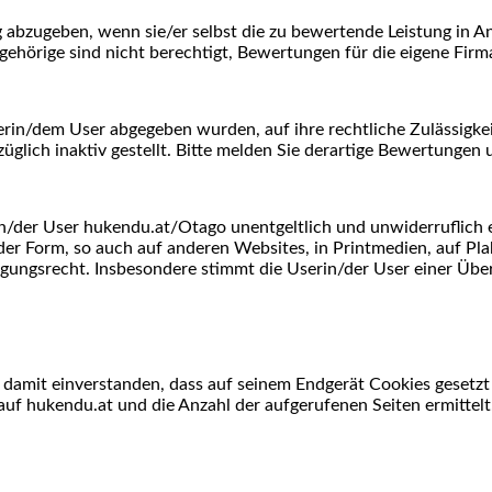
ng abzugeben, wenn sie/er selbst die zu bewertende Leistung in
ehörige sind nicht berechtigt, Bewertungen für die eigene Fir
serin/dem User abgegeben wurden, auf ihre rechtliche Zulässigke
glich inaktiv gestellt. Bitte melden Sie derartige Bewertungen
/der User hukendu.at/Otago unentgeltlich und unwiderruflich ei
der Form, so auch auf anderen Websites, in Printmedien, auf Pl
agungsrecht. Insbesondere stimmt die Userin/der User einer Übe
t damit einverstanden, dass auf seinem Endgerät Cookies gesetz
uf hukendu.at und die Anzahl der aufgerufenen Seiten ermittelt