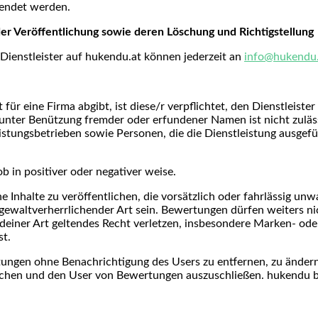
wendet werden.
er Veröffentlichung sowie deren Löschung und Richtigstellung
ienstleister auf hukendu.at können jederzeit an
info@hukendu.
ür eine Firma abgibt, ist diese/r verpflichtet, den Dienstleiste
 unter Benützung fremder oder erfundener Namen ist nicht zul
istungsbetrieben sowie Personen, die die Dienstleistung ausgef
 in positiver oder negativer weise.
ne Inhalte zu veröffentlichen, die vorsätzlich oder fahrlässig u
ewaltverherrlichender Art sein. Bewertungen dürfen weiters nich
ndeiner Art geltendes Recht verletzen, insbesondere Marken- ode
st.
tungen ohne Benachrichtigung des Users zu entfernen, zu ändern
löschen und den User von Bewertungen auszuschließen. hukendu 